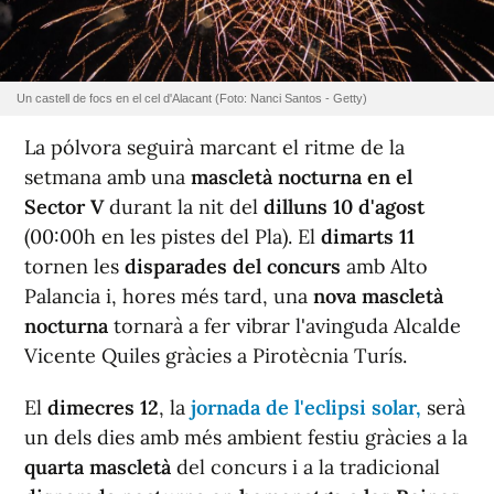
Un castell de focs en el cel d'Alacant (Foto: Nanci Santos - Getty)
La pólvora seguirà marcant el ritme de la
setmana amb una
mascletà nocturna en el
Sector V
durant la nit del
dilluns 10 d'agost
(00:00h en les pistes del Pla). El
dimarts 11
tornen les
disparades del concurs
amb Alto
Palancia i, hores més tard, una
nova mascletà
nocturna
tornarà a fer vibrar l'avinguda Alcalde
Vicente Quiles gràcies a Pirotècnia Turís.
El
dimecres 12
, la
jornada de l'eclipsi solar,
serà
un dels dies amb més ambient festiu gràcies a la
quarta mascletà
del concurs i a la tradicional