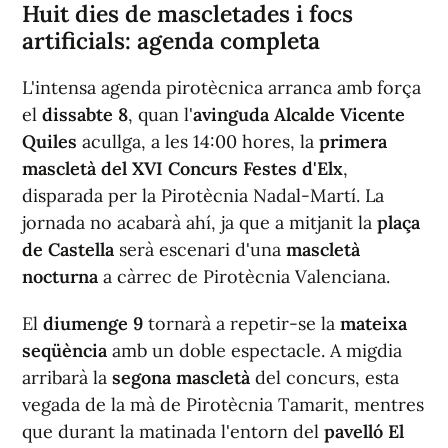
Huit dies de mascletades i focs
artificials: agenda completa
L'intensa agenda pirotècnica arranca amb força
el
dissabte 8
, quan l'
avinguda Alcalde Vicente
Quiles
acullga, a les 14:00 hores, la
primera
mascletà del XVI Concurs Festes d'Elx
,
disparada per la Pirotècnia Nadal-Martí. La
jornada no acabarà ahí, ja que a mitjanit la
plaça
de Castella
serà escenari d'una
mascletà
nocturna
a càrrec de Pirotècnia Valenciana.
El
diumenge 9
tornarà a repetir-se la
mateixa
seqüència
amb un doble espectacle. A migdia
arribarà la
segona mascletà
del concurs, esta
vegada de la mà de Pirotècnia Tamarit, mentres
que durant la matinada l'entorn del
pavelló El