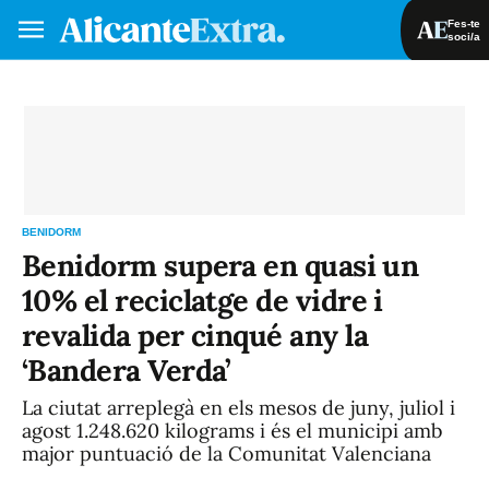
Fes-te
soci/a
Fes-te soci/a
Iniciar sessió
VA
ES
BENIDORM
Benidorm supera en quasi un
10% el reciclatge de vidre i
revalida per cinqué any la
‘Bandera Verda’
La ciutat arreplegà en els mesos de juny, juliol i
agost 1.248.620 kilograms i és el municipi amb
major puntuació de la Comunitat Valenciana