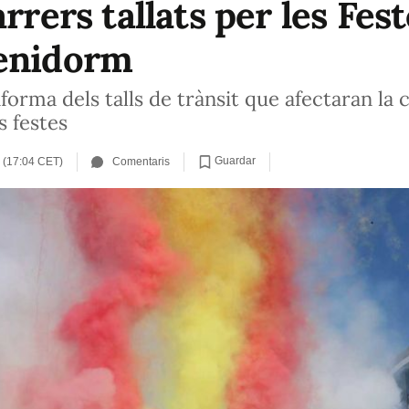
arrers tallats per les Fes
Benidorm
nforma dels talls de trànsit que afectaran la 
s festes
Guardar
 (17:04 CET)
Comentaris