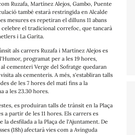
s com Ruzafa, Martínez Alejos, Gambo, Puente
rculació també estarà restringida en Alcalde
es mesures es repetiran el dilluns 11 abans
 celebre el tradicional correfoc, que tancarà
etlers i La Garita.
rànsit als carrers Ruzafa i Martínez Alejos es
 l'Humor, programat per a les 19 hores,
 al cementeri Verge del Sofratge quedaran
 visita als cementeris. A més, s'establiran talls
des de les 7 hores del matí fins a la
a a les 23.30 hores.
estes, es produiran talls de trànsit en la Plaça
 a partir de les 11 hores. Els carrers es
e la desfilada a la Plaça de l'Ajuntament. De
osses (18h) afectarà vies com a Avinguda