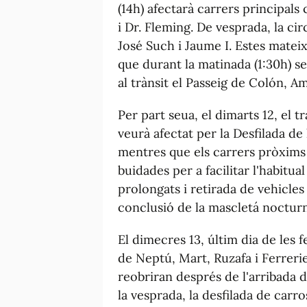
(14h) afectarà carrers principal
i Dr. Fleming. De vesprada, la ci
José Such i Jaume I. Estes mateix
que durant la matinada (1:30h) se
al trànsit el Passeig de Colón, Am
Per part seua, el dimarts 12, el t
veurà afectat per la Desfilada de
mentres que els carrers pròxims
buidades per a facilitar l'habitual
prolongats i retirada de vehicles 
conclusió de la mascletá nocturn
El dimecres 13, últim dia de les f
de Neptú, Mart, Ruzafa i Ferreries
reobriran després de l'arribada d
la vesprada, la desfilada de carr