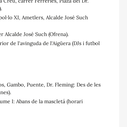
a Creu, carrer Ferreries, Plaza del Dr.
.
pol·lo XI, Ametlers, Alcalde José Such
er Alcalde José Such (Ofrena).
ior de l'avinguda de l'Aigüera (DJs i futbol
jos, Gambo, Puente, Dr. Fleming: Des de les
nes).
aume I: Abans de la mascletá (horari