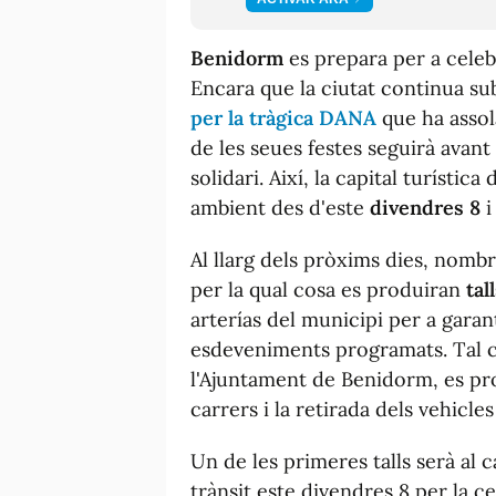
Benidorm
es prepara per a celeb
Encara que la ciutat continua s
per la tràgica DANA
que ha assol
de les seues festes seguirà avant
solidari. Aix
í
, la capital turística
ambient des d'este
divendres 8
i
Al llarg dels pròxims dies, nombr
per la qual cosa es produiran
tal
arterías del municipi per a gara
esdeveniments programats. Tal co
l'Ajuntament de Benidorm, es pr
carrers i la retirada dels vehicle
Un de les primeres talls serà al
trànsit este divendres 8 per la c