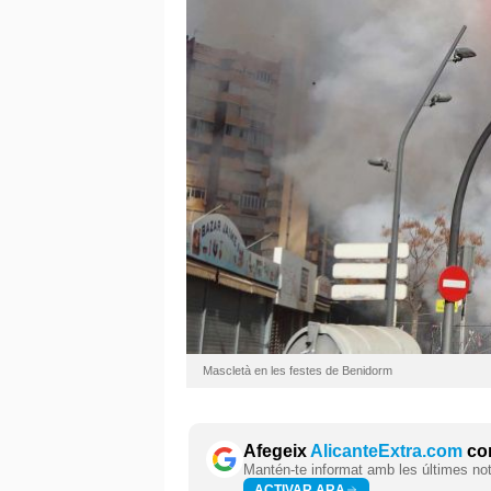
Mascletà en les festes de Benidorm
Afegeix
AlicanteExtra.com
com
Mantén-te informat amb les últimes notí
ACTIVAR ARA