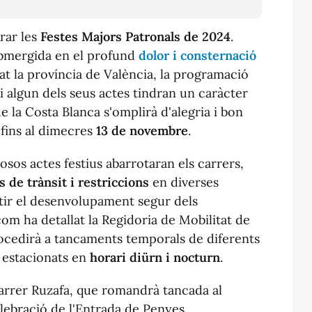
rar les
Festes Majors Patronals de 2024
.
ubmergida en el profund
dolor i consternació
at la província de València, la programació
 i algun dels seus actes tindran un caràcter
 de la Costa Blanca s'omplirà d'alegria i bon
 fins al dimecres
13 de novembre
.
osos actes festius abarrotaran els carrers,
ls de trànsit i restriccions
en diverses
ntir el desenvolupament segur dels
m ha detallat la Regidoria de Mobilitat de
ocedirà a tancaments temporals de diferents
s estacionats en
horari diürn i nocturn
.
 carrer Ruzafa, que romandrà tancada al
elebració de l'Entrada de Penyes,