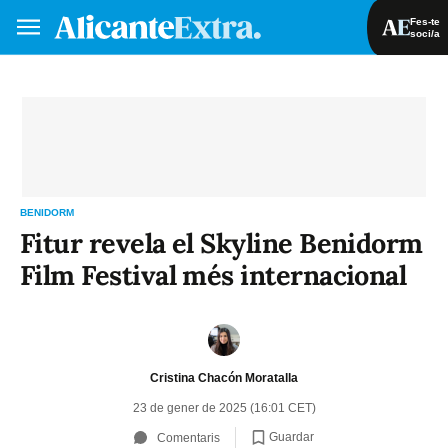
Fes-te
soci/a
Fes-te soci/a
Iniciar sessió
VA
ES
BENIDORM
Fitur revela el Skyline Benidorm
Film Festival més internacional
Cristina Chacón Moratalla
23 de gener de 2025 (16:01 CET)
Guardar
Comentaris