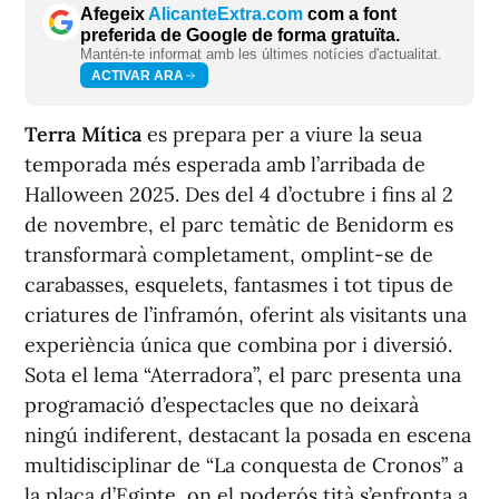
Afegeix
AlicanteExtra.com
com a font
preferida de Google de forma gratuïta.
Mantén-te informat amb les últimes notícies d'actualitat.
ACTIVAR ARA
Terra Mítica
es prepara per a viure la seua
temporada més esperada amb l’arribada de
Halloween 2025. Des del 4 d’octubre i fins al 2
de novembre, el parc temàtic de Benidorm es
transformarà completament, omplint-se de
carabasses, esquelets, fantasmes i tot tipus de
criatures de l’inframón, oferint als visitants una
experiència única que combina por i diversió.
Sota el lema “Aterradora”, el parc presenta una
programació d’espectacles que no deixarà
ningú indiferent, destacant la posada en escena
multidisciplinar de “La conquesta de Cronos” a
la plaça d’Egipte, on el poderós tità s’enfronta a