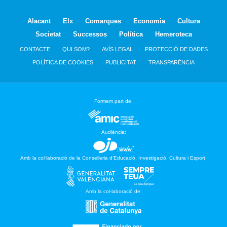
Alacant
Elx
Comarques
Economia
Cultura
Societat
Successos
Política
Hemeroteca
CONTACTE
QUI SOM?
AVÍS LEGAL
PROTECCIÓ DE DADES
POLÍTICA DE COOKIES
PUBLICITAT
TRANSPARÈNCIA
Formem part de:
Audiència:
Amb la col·laboració de la Conselleria d’Educació, Investigació, Cultura i Esport:
Amb la col·laboració de: