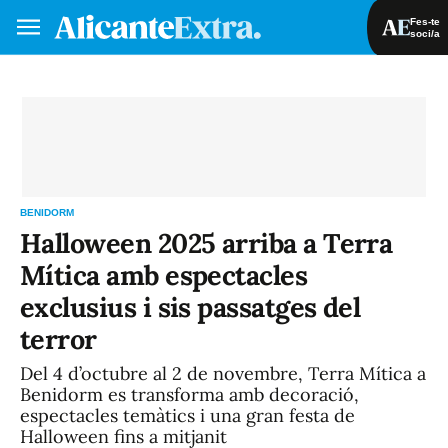
Fes-te
soci/a
Fes-te soci/a
Iniciar sessió
VA
ES
BENIDORM
Halloween 2025 arriba a Terra
Mítica amb espectacles
exclusius i sis passatges del
terror
Del 4 d’octubre al 2 de novembre, Terra Mítica a
Benidorm es transforma amb decoració,
espectacles temàtics i una gran festa de
Halloween fins a mitjanit