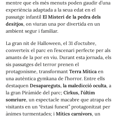
mentre que els més menuts poden gaudir d’una
experiència adaptada a la seua edat en el
passatge infantil
El Misteri de la pedra dels
desitjos
, on viuran una por divertida en un
ambient segur i familiar.
La gran nit de Halloween, el 31 d’octubre,
converteix el parc en l’escenari perfecte per als
amants de la por en viu. Durant esta jornada, els
sis passatges del terror prenen el
protagonisme, transformant
Terra Mítica
en
una autèntica gymkana de l’horror. Entre ells
destaquen
Desapareguts, la maledicció oculta
, a
la gran Piràmide del parc;
Cirkus, l’últim
somriure
, un espectacle macabre que atrapa els
visitants en un “èxtasi funest” protagonitzat per
ànimes turmentades; i
Mítics carnívors
, un