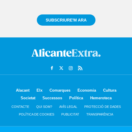
Registra't gratuïtament i et mantindrem informat
sempre de tot el que passa a prop teu
SUBSCRIURE'M ARA
Alacant
Elx
Comarques
Economia
Cultura
Societat
Successos
Política
Hemeroteca
CONTACTE
QUI SOM?
AVÍS LEGAL
PROTECCIÓ DE DADES
POLÍTICA DE COOKIES
PUBLICITAT
TRANSPARÈNCIA