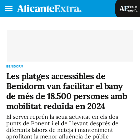
Fes-te
soci/a
Fes-te soci/a
Iniciar sessió
VA
ES
BENIDORM
Les platges accessibles de
Benidorm van facilitar el bany
de més de 18.500 persones amb
mobilitat reduïda en 2024
El servei reprén la seua activitat en els dos
punts de Ponent i el de Llevant després de
diferents labors de neteja i manteniment
aprofitant la menor afluència de públic