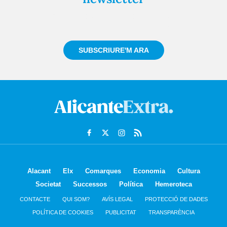
Registra't gratuïtament i et mantindrem informat
sempre de tot el que passa a prop teu
SUBSCRIURE'M ARA
Alacant
Elx
Comarques
Economia
Cultura
Societat
Successos
Política
Hemeroteca
CONTACTE
QUI SOM?
AVÍS LEGAL
PROTECCIÓ DE DADES
POLÍTICA DE COOKIES
PUBLICITAT
TRANSPARÈNCIA