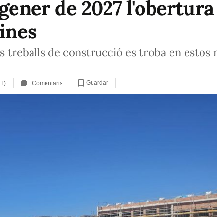
 gener de 2027 l'obertura
lines
ls treballs de construcció es troba en esto
Guardar
ET)
Comentaris