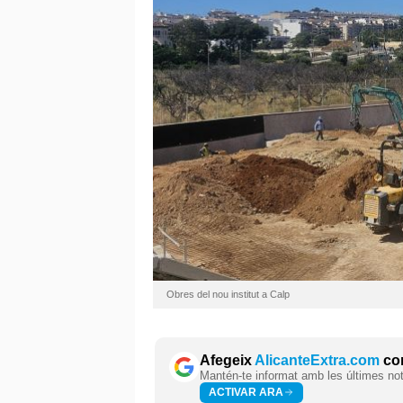
Obres del nou institut a Calp
Afegeix
AlicanteExtra.com
com
Mantén-te informat amb les últimes notí
ACTIVAR ARA