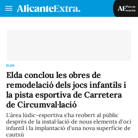
Fes-te
soci/a
Fes-te soci/a
Iniciar sessió
VA
ES
ELDA
Elda conclou les obres de
remodelació dels jocs infantils i
la pista esportiva de Carretera
de Circumval·lació
L'àrea lúdic-esportiva s'ha reobert al públic
després de la instal·lació de nous elements d'oci
infantil i la implantació d'una nova superfície de
cautxú