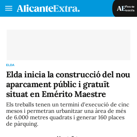
Fes-te
soci/a
Fes-te soci/a
Iniciar sessió
VA
ES
ELDA
Elda inicia la construcció del nou
aparcament públic i gratuït
situat en Emérito Maestre
Els treballs tenen un termini d'execució de cinc
mesos i permetran urbanitzar una àrea de més
de 6.000 metres quadrats i generar 160 places
de pàrquing.