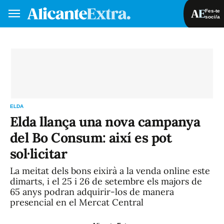
Fes-te
soci/a
Fes-te soci/a
Iniciar sessió
VA
ES
ELDA
Elda llança una nova campanya
del Bo Consum: així es pot
sol·licitar
La meitat dels bons eixirà a la venda online este
dimarts, i el 25 i 26 de setembre els majors de
65 anys podran adquirir-los de manera
presencial en el Mercat Central