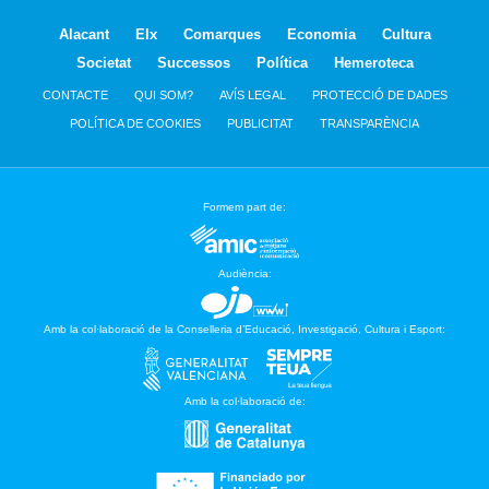
Alacant
Elx
Comarques
Economia
Cultura
Societat
Successos
Política
Hemeroteca
CONTACTE
QUI SOM?
AVÍS LEGAL
PROTECCIÓ DE DADES
POLÍTICA DE COOKIES
PUBLICITAT
TRANSPARÈNCIA
Formem part de:
Audiència:
Amb la col·laboració de la Conselleria d’Educació, Investigació, Cultura i Esport:
Amb la col·laboració de: