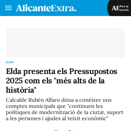
Fes-te
soci/a
Fes-te soci/a
Iniciar sessió
VA
ES
ELDA
Elda presenta els Pressupostos
2025 com els "més alts de la
història"
L'alcalde Rubén Alfaro dóna a conéixer uns
comptes municipals que "continuen les
polítiques de modernització de la ciutat, suport
a les persones i ajudes al teixit econòmic"