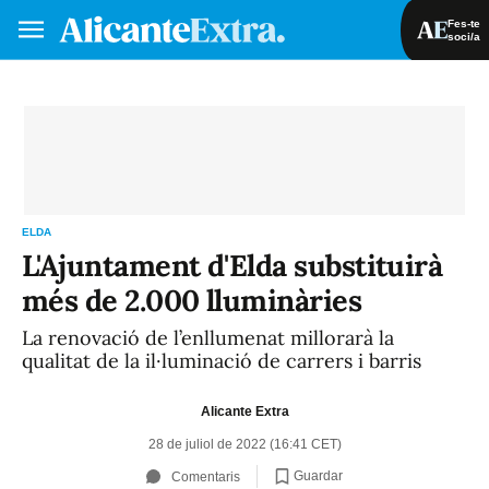
Fes-te
soci/a
Fes-te soci/a
Iniciar sessió
VA
ES
ELDA
L'Ajuntament d'Elda substituirà
més de 2.000 lluminàries
La renovació de l’enllumenat millorarà la
qualitat de la il·luminació de carrers i barris
Alicante Extra
28 de juliol de 2022 (16:41 CET)
Guardar
Comentaris