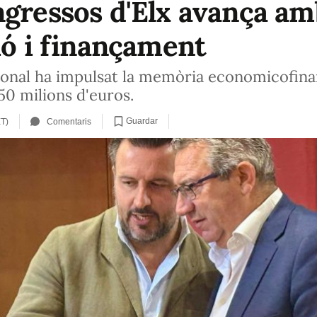
gressos d'Elx avança amb
ió i finançament
ional ha impulsat la memòria economicofinan
 50 milions d'euros.
Guardar
ET)
Comentaris