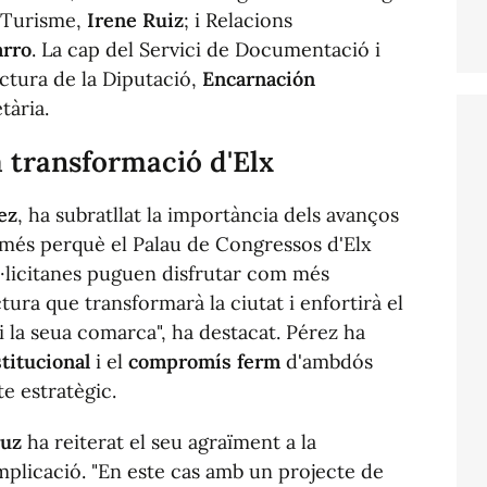
 Turisme,
Irene Ruiz
; i Relacions
arro
. La cap del Servici de Documentació i
ectura de la Diputació,
Encarnación
tària.
a transformació d'Elx
ez
, ha subratllat la importància dels avanços
més perquè el Palau de Congressos d'Elx
 i il·licitanes puguen disfrutar com més
ura que transformarà la ciutat i enfortirà el
i la seua comarca", ha destacat. Pérez ha
stitucional
i el
compromís ferm
d'ambdós
e estratègic.
Ruz
ha reiterat el seu agraïment a la
implicació. "En este cas amb un projecte de