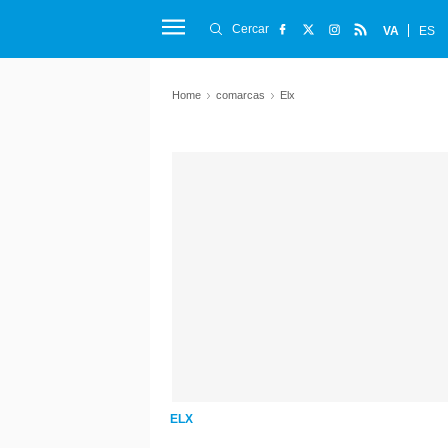
Cercar
VA
ES
Home
comarcas
Elx
ELX