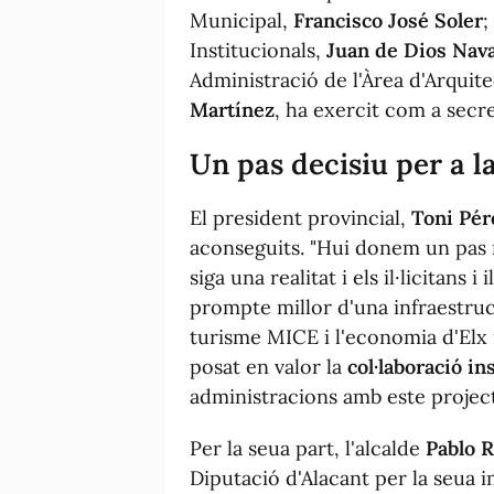
Municipal,
Francisco José Soler
;
Institucionals,
Juan de Dios Nav
Administració de l'Àrea d'Arquit
Martínez
, ha exercit com a secre
Un pas decisiu per a l
El president provincial,
Toni Pér
aconseguits. "Hui donem un pas 
siga una realitat i els il·licitans
prompte millor d'una infraestruct
turisme MICE i l'economia d'Elx 
posat en valor la
col·laboració in
administracions amb este project
Per la seua part, l'alcalde
Pablo 
Diputació d'Alacant per la seua 