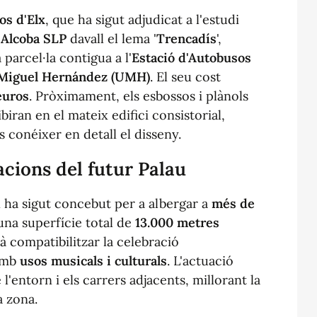
os d'Elx
, que ha sigut adjudicat a l'estudi
 Alcoba SLP
davall el lema '
Trencadís
',
parcel·la contigua a l'
Estació d'Autobusos
 Miguel Hernández (UMH)
. El seu cost
euros
. Pròximament, els esbossos i plànols
iran en el mateix edifici consistorial,
s conéixer en detall el disseny.
acions del futur Palau
x ha sigut concebut per a albergar a
més de
na superfície total de
13.000 metres
à compatibilitzar la celebració
mb
usos musicals i culturals
. L'actuació
 l'entorn i els carrers adjacents, millorant la
a zona.