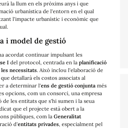
urà la llum en els pròxims anys i que
rmació urbanística de l'entorn en el qual
itzant l'impacte urbanístic i econòmic que
ual.
ca i model de gestió
ha acordat continuar impulsant les
se I
del protocol, centrada en la
planificació
 les necessitats
. Això inclou l'elaboració de
, que detallarà els costos associats al
er a determinar l'
ens de gestió conjunta
més
ses opcions, com un consorci, una empresa
 de les entitats que s'hi sumen i la seua
ndicat que el projecte està obert a la
cions públiques, com la
Generalitat
ració d'
entitats privades
, especialment pel