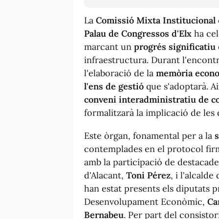
La
Comissió Mixta Institucional
Palau de Congressos d'Elx
ha cele
marcant un
progrés significatiu
infraestructura. Durant l'encont
l'elaboració de la
memòria econo
l'ens de gestió
que s'adoptarà. Ai
conveni interadministratiu de c
formalitzarà la implicació de les 
Este òrgan, fonamental per a la
s
contemplades en el protocol fir
amb la participació de destacades
d'Alacant,
Toni Pérez
, i l'alcalde
han estat presents els diputats p
Desenvolupament Econòmic,
Ca
Bernabeu
. Per part del consistori