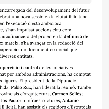
encarregada del desenvolupament del futur
brat una nova sessió en la ciutat il·licitana,
en l'execució d'esta ambiciosa
re, s'han impulsat accions clau com
micofinancera
del projecte i la
definició de
xí mateix, s'ha avançat en la redacció del
ooperació
, un document essencial que
diverses entitats.
upervisió i control
de les iniciatives
mat per ambdós administracions, ha comptat
 figures. El president de la Diputació
 d'Elx,
Pablo Ruz
, han liderat la reunió. També
rovincials d'Arquitectura,
Carmen Sellés
;
rlos Pastor
; i Infraestructures,
Antonio
 il·licità, han assistit els regidors d'Estratègia