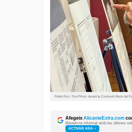
Pablo Ruz i Toni Pérez durant la Comissió Mixta del 
Afegeix
AlicanteExtra.com
com
Mantén-te informat amb les últimes notí
ACTIVAR ARA