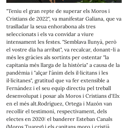
"Teniu el gran repte de superar els Moros i
Cristians de 2022", va manifestar Galiana, que va
traslladar la seua enhorabona als tres
seleccionats i els va convidar a viure
intensament les festes. "Semblava llunyà, però
el vostre dia ha arribat", va recalcar, donant-li a
més les gràcies als sortints per ostentar "la
capitania més llarga de la història" a causa de la
pandèmia i "alçar l'ànim dels il·licitans i les
il·licitanes", gratitud que va fer extensible a
Fernández i el seu equip directiu pel treball
desenvolupat i posar als Moros i Cristians d'Elx
en el més alt.Rodríguez, Ortega i Mazón van
recollir el testimoni, respectivament, dels
electes en 2020: el banderer Esteban Canals
(Moros Tuareg) i els capitans moro i cristià,