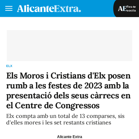
Fes-te
soci/a
Fes-te soci/a
Iniciar sessió
VA
ES
ELX
Els Moros i Cristians d'Elx posen
rumb a les festes de 2023 amb la
presentació dels seus càrrecs en
el Centre de Congressos
Elx compta amb un total de 13 comparses, sis
d'elles mores i les set restants cristianes
Alicante Extra