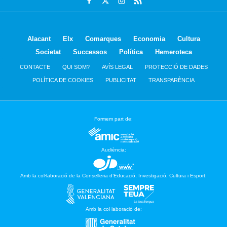
Alacant
Elx
Comarques
Economia
Cultura
Societat
Successos
Política
Hemeroteca
CONTACTE
QUI SOM?
AVÍS LEGAL
PROTECCIÓ DE DADES
POLÍTICA DE COOKIES
PUBLICITAT
TRANSPARÈNCIA
Formem part de:
Audiència:
Amb la col·laboració de la Conselleria d’Educació, Investigació, Cultura i Esport:
Amb la col·laboració de: