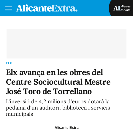
Fes-te
soci/a
Fes-te soci/a
Iniciar sessió
VA
ES
ELX
Elx avança en les obres del
Centre Sociocultural Mestre
José Toro de Torrellano
L'inversió de 4,2 milions d'euros dotarà la
pedania d'un auditori, biblioteca i servicis
municipals
Alicante Extra