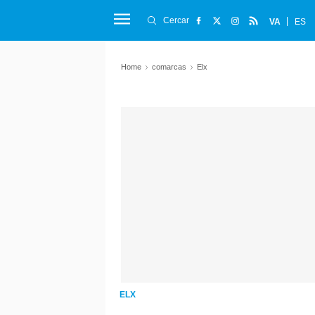
Cercar
VA
ES
Home
comarcas
Elx
ELX