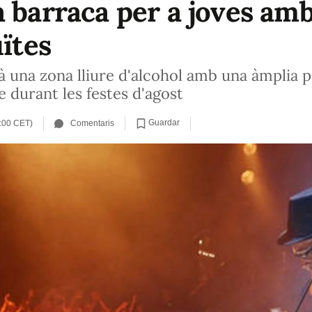
 barraca per a joves amb
uïtes
erà una zona lliure d'alcohol amb una àmplia
 durant les festes d'agost
Guardar
7:00 CET)
Comentaris