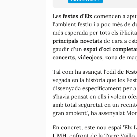
Les
festes d'Elx
comencen a apunt
l'ambient festiu i a poc més de 
més esperada per tots els il·lici
principals novetats
de cara a est
gaudir d'un
espai d'oci completa
concerts, videojocs,
zona de maqu
Tal com ha avançat l'edil
de Fest
vegada en la història que les Fe
dissenyada específicament per a l'
s'havia pensat en ells i volem of
amb total seguretat en un recinte
gran ambient", ha assenyalat Mor
En concret, este nou espai
'Elx 
UMH
, enfront de la Torre Vaillo,