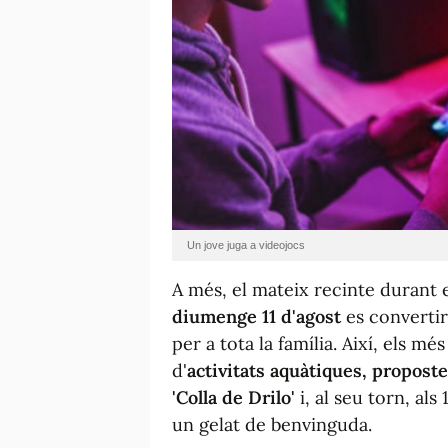
Un jove juga a videojocs
A més, el mateix recinte durant 
diumenge 11 d'agost
es convertir
per a tota la família. Així, els m
d'
activitats aquàtiques, proposte
'Colla de Drilo'
i, al seu torn, als
un gelat de benvinguda.