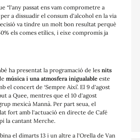
 que “l'any passat ens vam comprometre a
per a dissuadir el consum d'alcohol en la via
decisió va tindre un molt bon resultat perquè
0% els comes etílics, i eixe compromís ja
ambé ha presentat la programació de les
nits
 de
música i una atmosfera inigualable
este
b el concert de ‘Sempre Així’. El 9 d'agost
ibut a Quee, mentres que el 10 d'agost
grup mexicà Mannà. Per part seua, el
lat fort amb l'actuació en directe de Café
opi la cantant Merche.
ina el dimarts 13 i un altre a l'Orella de Van