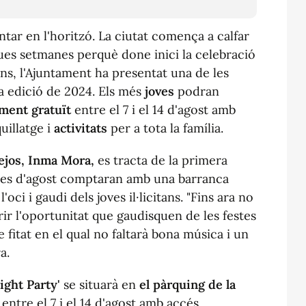
ar en l'horitzó. La ciutat comença a calfar
dues setmanes perquè done inici la celebració
tans, l'Ajuntament ha presentat una de les
a edició de 2024. Els més
joves
podran
ment gratuït
entre el 7 i el 14 d'agost amb
illatge i
activitats
per a tota la família.
ejos, Inma Mora,
es tracta de la primera
stes d'agost comptaran amb una barranca
oci i gaudi dels joves il·licitans. "Fins ara no
erir l'oportunitat que gaudisquen de les festes
 fitat en el qual no faltarà bona música i un
a.
Light Party'
se situarà en
el pàrquing de la
 entre el 7 i el 14 d'agost amb accés