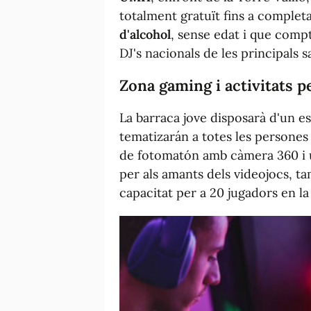
totalment gratuït fins a complet
d'alcohol
, sense edat i que comp
DJ's nacionals de les principals sa
Zona gaming i activitats pe
La barraca jove disposarà d'un e
tematizarán a totes les persones
de fotomatón amb càmera 360 i un
per als amants dels videojocs, 
capacitat per a 20 jugadors en la