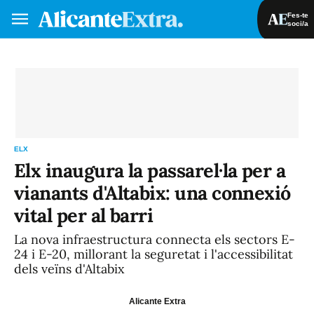
Fes-te
soci/a
Fes-te soci/a
Iniciar sessió
VA
ES
ELX
Elx inaugura la passarel·la per a
vianants d'Altabix: una connexió
vital per al barri
La nova infraestructura connecta els sectors E-
24 i E-20, millorant la seguretat i l'accessibilitat
dels veïns d'Altabix
Alicante Extra