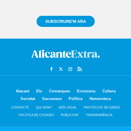
Registra't gratuïtament i et mantindrem informat
sempre de tot el que passa a prop teu
SUBSCRIURE'M ARA
Alacant
Elx
Comarques
Economia
Cultura
Societat
Successos
Política
Hemeroteca
CONTACTE
QUI SOM?
AVÍS LEGAL
PROTECCIÓ DE DADES
POLÍTICA DE COOKIES
PUBLICITAT
TRANSPARÈNCIA