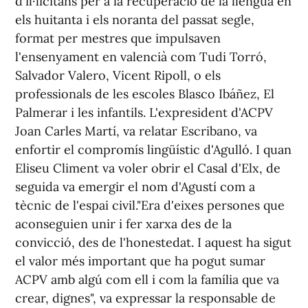
d'il·licitans per a la recuperació de la llengua en
els huitanta i els noranta del passat segle,
format per mestres que impulsaven
l'ensenyament en valencià com Tudi Torró,
Salvador Valero, Vicent Ripoll, o els
professionals de les escoles Blasco Ibáñez, El
Palmerar i les infantils. L'expresident d'ACPV
Joan Carles Martí, va relatar Escribano, va
enfortir el compromís lingüístic d'Agulló. I quan
Eliseu Climent va voler obrir el Casal d'Elx, de
seguida va emergir el nom d'Agustí com a
tècnic de l'espai civil."Era d'eixes persones que
aconseguien unir i fer xarxa des de la
convicció, des de l'honestedat. I aquest ha sigut
el valor més important que ha pogut sumar
ACPV amb algú com ell i com la família que va
crear, dignes", va expressar la responsable de