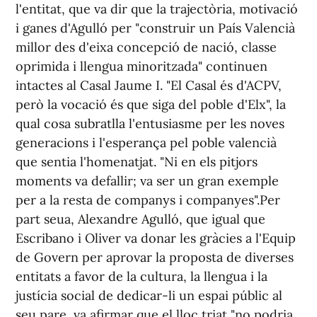
l'entitat, que va dir que la trajectòria, motivació
i ganes d'Agulló per "construir un País Valencià
millor des d'eixa concepció de nació, classe
oprimida i llengua minoritzada" continuen
intactes al Casal Jaume I. "El Casal és d'ACPV,
però la vocació és que siga del poble d'Elx", la
qual cosa subratlla l'entusiasme per les noves
generacions i l'esperança pel poble valencià
que sentia l'homenatjat. "Ni en els pitjors
moments va defallir; va ser un gran exemple
per a la resta de companys i companyes".Per
part seua, Alexandre Agulló, que igual que
Escribano i Oliver va donar les gràcies a l'Equip
de Govern per aprovar la proposta de diverses
entitats a favor de la cultura, la llengua i la
justícia social de dedicar-li un espai públic al
seu pare, va afirmar que el lloc triat "no podria