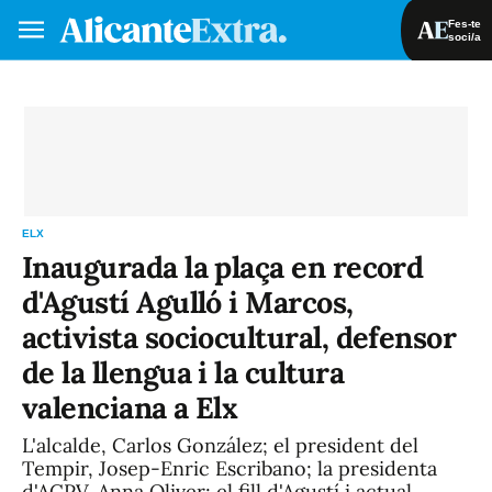
Fes-te
soci/a
Fes-te soci/a
Iniciar sessió
VA
ES
ELX
Inaugurada la plaça en record
d'Agustí Agulló i Marcos,
activista sociocultural, defensor
de la llengua i la cultura
valenciana a Elx
L'alcalde, Carlos González; el president del
Tempir, Josep-Enric Escribano; la presidenta
d'ACPV, Anna Oliver; el fill d'Agustí i actual