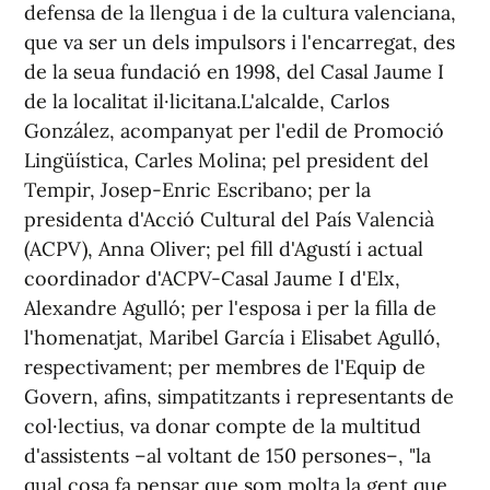
defensa de la llengua i de la cultura valenciana,
que va ser un dels impulsors i l'encarregat, des
de la seua fundació en 1998, del Casal Jaume I
de la localitat il·licitana.L'alcalde, Carlos
González, acompanyat per l'edil de Promoció
Lingüística, Carles Molina; pel president del
Tempir, Josep-Enric Escribano; per la
presidenta d'Acció Cultural del País Valencià
(ACPV), Anna Oliver; pel fill d'Agustí i actual
coordinador d'ACPV-Casal Jaume I d'Elx,
Alexandre Agulló; per l'esposa i per la filla de
l'homenatjat, Maribel García i Elisabet Agulló,
respectivament; per membres de l'Equip de
Govern, afins, simpatitzants i representants de
col·lectius, va donar compte de la multitud
d'assistents –al voltant de 150 persones–, "la
qual cosa fa pensar que som molta la gent que