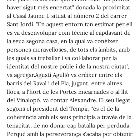
haver sigut més encertat" donada la proximitat
al Casal Jaume I, situat al número 2 del carrer
Sant Jordi. "En aquest entorn tan estimat per ell
es va desenvolupar com tècnic al capdavant de
la seua segona casa, en la qual va conéixer
persones meravelloses, de tots els àmbits, amb
les quals va treballar i va col·laborar per la
identitat del nostre poble i de la nostra ciutat",
va agregar.Agustí Agulló va créixer entre els
barris del Raval i del Pla, jugant, entre altres
llocs, a l'hort de les Portes Encarnades o al llit
del Vinalopó, va contar Alexandre. El seu llegat,
segons el president del Tempir, "és el de la
coherència amb els seus principis a través de la
tenacitat, de no donar cap batalla per perduda.
Perquè amb la perseverança s'acaba per obtenir