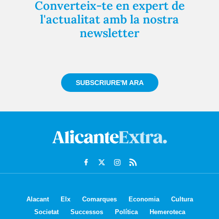
Converteix-te en expert de
l'actualitat amb la nostra
newsletter
Registra't gratuïtament i et mantindrem informat
sempre de tot el que passa a prop teu
SUBSCRIURE'M ARA
Alacant
Elx
Comarques
Economia
Cultura
Societat
Successos
Política
Hemeroteca