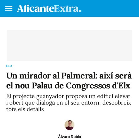
Fes-te soci/a
Ini
VA
ES
ELX
Un mirador al Palmeral: així serà
el nou Palau de Congressos d'Elx
El projecte guanyador proposa un edifici elevat
i obert que dialoga en el seu entorn: descobreix
tots els detalls
Álvaro Rubio