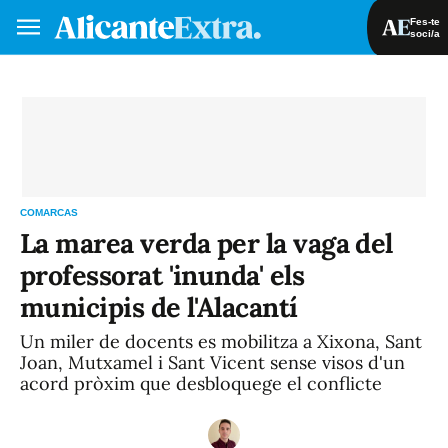
Fes-te
soci/a
Fes-te soci/a
Iniciar sessió
VA
ES
COMARCAS
La marea verda per la vaga del
professorat 'inunda' els
municipis de l'Alacantí
Un miler de docents es mobilitza a Xixona, Sant
Joan, Mutxamel i Sant Vicent sense visos d'un
acord pròxim que desbloquege el conflicte