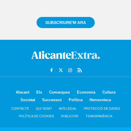
Registra't gratuïtament i et mantindrem informat
sempre de tot el que passa a prop teu
SUBSCRIURE'M ARA
Alacant
Elx
Comarques
Economia
Cultura
Societat
Successos
Política
Hemeroteca
CONTACTE
QUI SOM?
AVÍS LEGAL
PROTECCIÓ DE DADES
POLÍTICA DE COOKIES
PUBLICITAT
TRANSPARÈNCIA