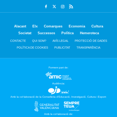
Alacant
Elx
Comarques
Economia
Cultura
Societat
Successos
Política
Hemeroteca
CONTACTE
QUI SOM?
AVÍS LEGAL
PROTECCIÓ DE DADES
POLÍTICA DE COOKIES
PUBLICITAT
TRANSPARÈNCIA
Formem part de:
Audiència:
Amb la col·laboració de la Conselleria d’Educació, Investigació, Cultura i Esport:
Amb la col·laboració de: