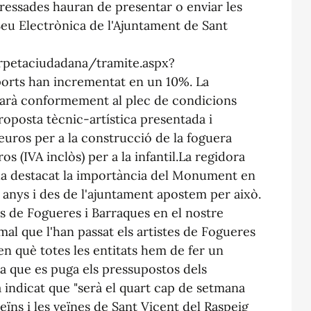
eressades hauran de presentar o enviar les
Seu Electrònica de l'Ajuntament de Sant
arpetaciudadana/tramite.aspx?
ports han incrementat en un 10%. La
tzarà conformement al plec de condicions
roposta tècnic-artística presentada i
euros per a la construcció de la foguera
os (IVA inclòs) per a la infantil.La regidora
 ha destacat la importància del Monument en
 anys i des de l'ajuntament apostem per això.
s de Fogueres i Barraques en el nostre
mal que l'han passat els artistes de Fogueres
 en què totes les entitats hem de fer un
a que es puga els pressupostos dels
 indicat que "serà el quart cap de setmana
veïns i les veïnes de Sant Vicent del Raspeig