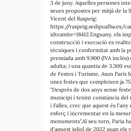
3 de juny. Aquelles persones int
seues propostes per mitjà de la 
Vicent del Raspeig:
https://raspeig.sedipualba.es/c
idtramite=18412.Enguany, els im
construcció i execució es reali
tècniques i conformitat amb la p
premiada amb 9.900 (IVA inclòs) 
adulta; i una quantia de 3.300 eur
de Festes i Turisme, Asun París
unes festes que compleixen ja 75
"Després de dos anys sense feste
municipi i tenint constància del 
i Falles, crec que aquest és l'any
esforç i incrementar en la mesur
monuments".Al seu torn, Paria ha
d'aquest juliol de 2022 quan els 