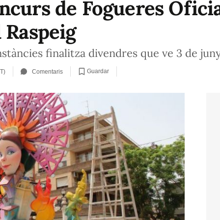
ncurs de Fogueres Oficia
l Raspeig
instàncies finalitza divendres que ve 3 de jun
Guardar
T)
Comentaris