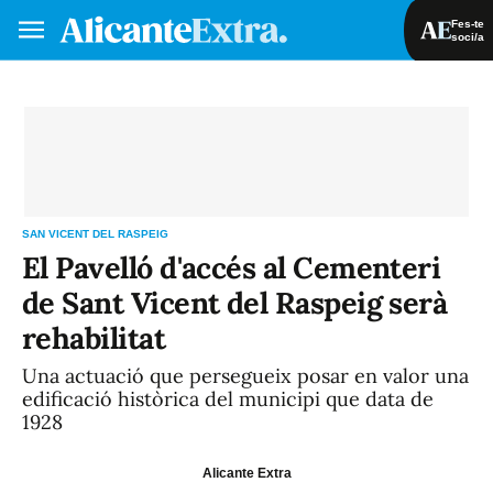
Fes-te
soci/a
Fes-te soci/a
Iniciar sessió
VA
ES
SAN VICENT DEL RASPEIG
El Pavelló d'accés al Cementeri
de Sant Vicent del Raspeig serà
rehabilitat
Una actuació que persegueix posar en valor una
edificació històrica del municipi que data de
1928
Alicante Extra