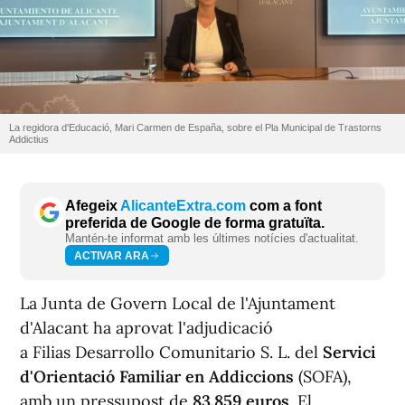
La regidora d'Educació, Mari Carmen de España, sobre el Pla Municipal de Trastorns
Addictius
Afegeix
AlicanteExtra.com
com a font
preferida de Google de forma gratuïta.
Mantén-te informat amb les últimes notícies d'actualitat.
ACTIVAR ARA
La Junta de Govern Local de l'Ajuntament
d'Alacant ha aprovat l'adjudicació
a Filias Desarrollo Comunitario S. L. del
Servici
d'Orientació Familiar en Addiccions
(SOFA),
amb un pressupost de
83.859 euros
. El