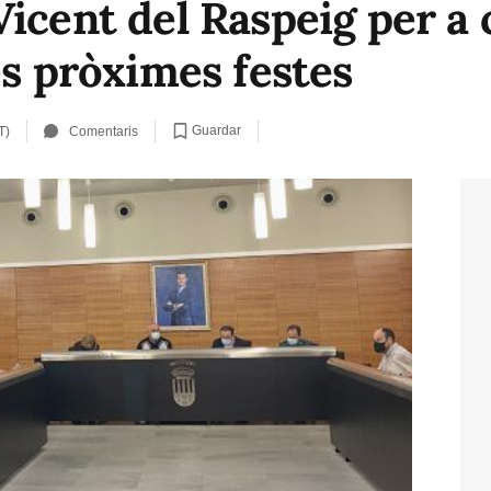
icent del Raspeig per a 
es pròximes festes
Guardar
T)
Comentaris