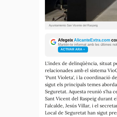
Ayuntamiento San Vicente del Raspeig
Afegeix
AlicanteExtra.com
com
Mantén-te informat amb les últimes notí
ACTIVAR ARA
L'índex de delinqüència, situat p
relacionades amb el sistema Vio
'Punt Violeta', i la coordinació d
sigut els principals temes aborda
Seguretat. Aquesta reunió s'ha ce
Sant Vicent del Raspeig durant el
l'alcalde, Jesús Villar, i el secre
Local de Seguretat han sigut pre