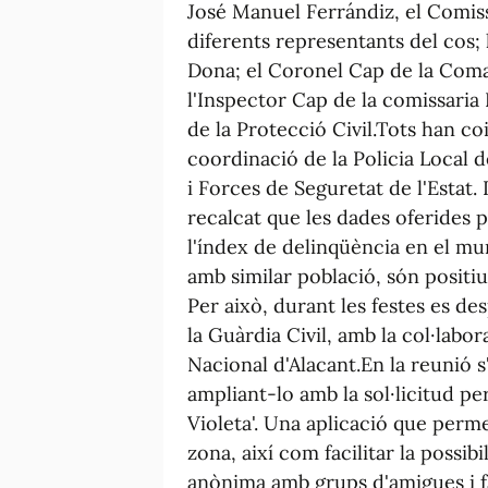
José Manuel Ferrándiz, el Comiss
diferents representants del cos; 
Dona; el Coronel Cap de la Coman
l'Inspector Cap de la comissaria 
de la Protecció Civil.Tots han coi
coordinació de la Policia Local d
i Forces de Seguretat de l'Estat.
recalcat que les dades oferides 
l'índex de delinqüència en el mun
amb similar població, són positi
Per això, durant les festes es de
la Guàrdia Civil, amb la col·labor
Nacional d'Alacant.En la reunió s
ampliant-lo amb la sol·licitud per
Violeta'. Una aplicació que perme
zona, així com facilitar la possi
anònima amb grups d'amigues i fa