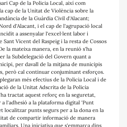
ari Cap de la Policia Local, així com
la cap de la Unitat de Violència sobre la
dància de la Guàrdia Civil d'Alacant;
Nord d'Alacant, i el cap de l'agrupació local
ncidit a assenyalar l'excel·lent labor i
e Sant Vicent del Raspeig i la resta de Cossos
 De la mateixa manera, en la reunió s'ha
per la Subdelegació del Govern quant a
icipi, per davall de la mitjana de municipis
us, però cal continuar conjuminant esforços.
splegaran més efectius de la Policia Local i de
ació de la Unitat Adscrita de la Policia
'ha tractat aquest reforç en la seguretat,
 a l'adhesió a la plataforma digital 'Punt
t localitzar punts segurs per a la dona en la
bilitat de compartir informació de manera
miliars. Una iniciativa que s'emmarca dins