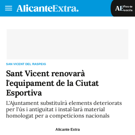
Fes-te
soci/a
Fes-te soci/a
Iniciar sessió
VA
ES
SAN VICENT DEL RASPEIG
Sant Vicent renovarà
l'equipament de la Ciutat
Esportiva
L'Ajuntament substituïrà elements deteriorats
per l'ús i antiguitat i instal·larà material
homologat per a competicions nacionals
Alicante Extra