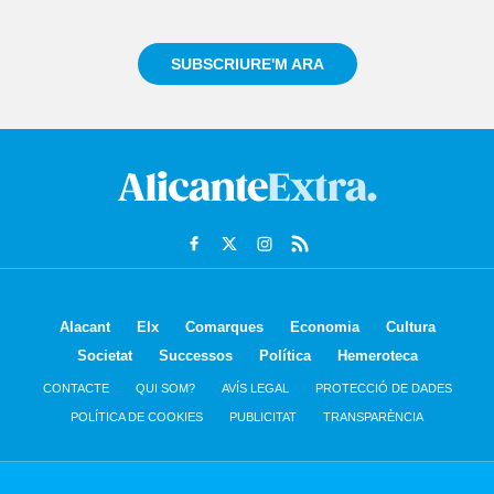
sempre de tot el que passa a prop teu
SUBSCRIURE'M ARA
Alacant
Elx
Comarques
Economia
Cultura
Societat
Successos
Política
Hemeroteca
CONTACTE
QUI SOM?
AVÍS LEGAL
PROTECCIÓ DE DADES
POLÍTICA DE COOKIES
PUBLICITAT
TRANSPARÈNCIA