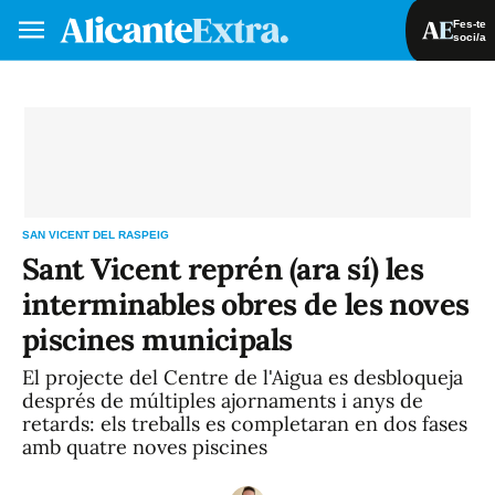
Fes-te
soci/a
Fes-te soci/a
Iniciar sessió
VA
ES
SAN VICENT DEL RASPEIG
Sant Vicent reprén (ara sí) les
interminables obres de les noves
piscines municipals
El projecte del Centre de l'Aigua es desbloqueja
després de múltiples ajornaments i anys de
retards: els treballs es completaran en dos fases
amb quatre noves piscines