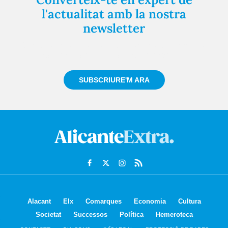
l'actualitat amb la nostra
newsletter
Registra't gratuïtament i et mantindrem informat
sempre de tot el que passa a prop teu
SUBSCRIURE'M ARA
Alacant
Elx
Comarques
Economia
Cultura
Societat
Successos
Política
Hemeroteca