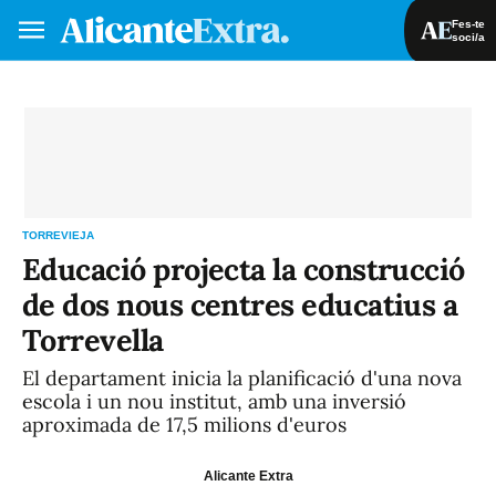
Fes-te
soci/a
Fes-te soci/a
Iniciar sessió
VA
ES
TORREVIEJA
Educació projecta la construcció
de dos nous centres educatius a
Torrevella
El departament inicia la planificació d'una nova
escola i un nou institut, amb una inversió
aproximada de 17,5 milions d'euros
Alicante Extra