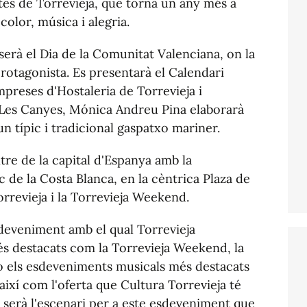
ltes de Torrevieja, que torna un any més a
color, música i alegria.
serà el Dia de la Comunitat Valenciana, on la
rotagonista. Es presentarà el Calendari
preses d'Hostaleria de Torrevieja i
t Les Canyes, Mónica Andreu Pina elaborarà
 típic i tradicional gaspatxo mariner.
tre de la capital d'Espanya amb la
c de la Costa Blanca, en la cèntrica Plaza de
rrevieja i la Torrevieja Weekend.
esdeveniment amb el qual Torrevieja
s destacats com la Torrevieja Weekend, la
 o els esdeveniments musicals més destacats
 així com l'oferta que Cultura Torrevieja té
 serà l'escenari per a este esdeveniment que