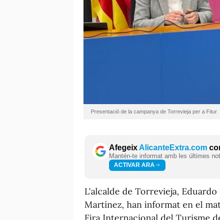
Presentació de la campanya de Torrevieja per a Fitur
Afegeix
AlicanteExtra.com
com
Mantén-te informat amb les últimes notí
ACTIVAR ARA
L'alcalde de Torrevieja, Eduardo
Martínez, han informat en el matí
Fira Internacional del Turisme d