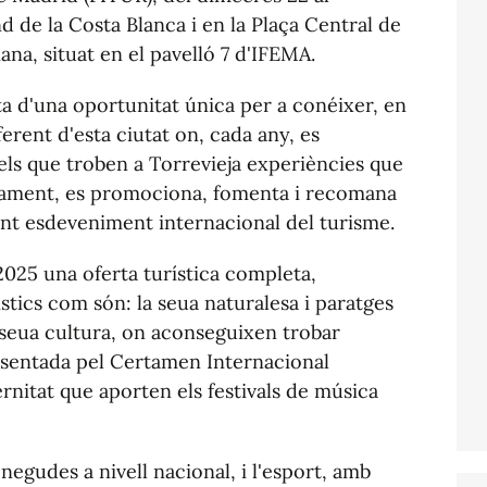
d de la Costa Blanca i en la Plaça Central de
na, situat en el pavelló 7 d'IFEMA.
cta d'una oportunitat única per a conéixer, en
ferent d'esta ciutat on, cada any, es
idels que troben a Torrevieja experiències que
juntament, es promociona, fomenta i recomana
tant esdeveniment internacional del turisme.
2025 una oferta turística completa,
ístics com són: la seua naturalesa i paratges
a seua cultura, on aconseguixen trobar
presentada pel Certamen Internacional
ernitat que aporten els festivals de música
egudes a nivell nacional, i l'esport, amb