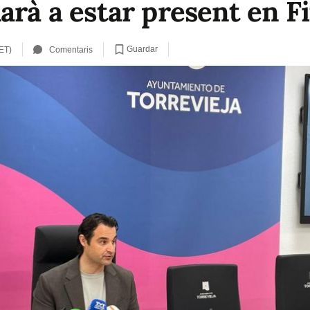
arà a estar present en F
Guardar
ET)
Comentaris