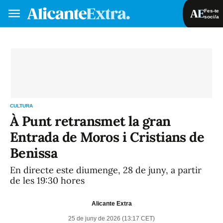
Fes-te
soci/a
Fes-te soci/a
Iniciar sessió
VA
ES
CULTURA
À Punt retransmet la gran
Entrada de Moros i Cristians de
Benissa
En directe este diumenge, 28 de juny, a partir
de les 19:30 hores
Alicante Extra
25 de juny de 2026 (13:17 CET)