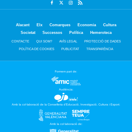
Alacant
Elx
Comarques
Economia
Cultura
Societat
Successos
Política
Hemeroteca
CONTACTE
QUI SOM?
AVÍS LEGAL
PROTECCIÓ DE DADES
POLÍTICA DE COOKIES
PUBLICITAT
TRANSPARÈNCIA
Formem part de:
Audiència:
Amb la col·laboració de la Conselleria d’Educació, Investigació, Cultura i Esport:
Amb la col·laboració de: