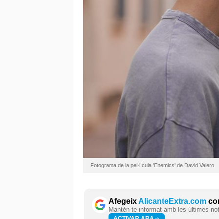
Fotograma de la pel·lícula 'Enemics' de David Valero
Afegeix
AlicanteExtra.com
com
Mantén-te informat amb les últimes notí
ACTIVAR ARA