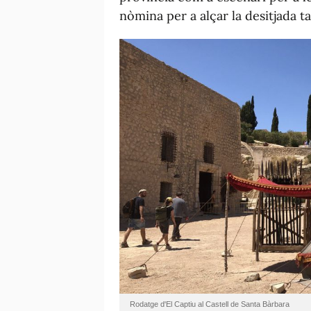
nòmina per a alçar la desitjada t
Rodatge d'El Captiu al Castell de Santa Bàrbara