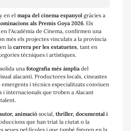
y en el
mapa del cinema espanyol
gràcies a
ominacions als Premis Goya 2026
. Els
ts en l'Acadèmia de Cinema, confirmen una
ón més els projectes vinculats a la província
 en la
carrera per les estatuetes
, tant en
egories tècniques i artístiques.
nsolida una
fotografia més àmplia
del
sual alacantí. Productores locals, cineastes
s emergents i tècnics especialitzats conviuen
 i internacionals que troben a Alacant
 talent.
'autor, animació
social,
thriller, documental i
duccions que han triat la ciutat o la
s seues pel·lícules i que també figuren en la