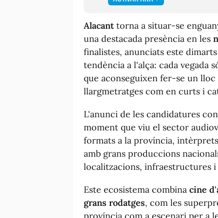
Alacant
torna a situar-se enguan
una destacada presència en les
n
finalistes, anunciats este dimar
tendència a l'alça: cada vegada s
que aconseguixen fer-se un lloc
llargmetratges com en curts i cat
L'anunci de les candidatures co
moment que viu el sector audiovi
formats a la província, intèrpret
amb grans produccions nacionals
localitzacions, infraestructures i
Este ecosistema combina
cine d
grans rodatges
, com les superpro
província com a escenari per a le