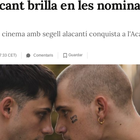
cant brilla en les nomin
 cinema amb segell alacantí conquista a l'Ac
Guardar
7:33 CET)
Comentaris