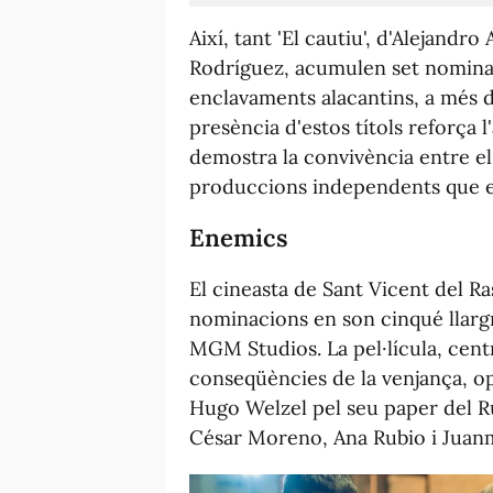
Així, tant 'El cautiu', d'Alejandr
Rodríguez, acumulen set nominaci
enclavaments alacantins, a més de
presència d'estos títols reforça l
demostra la convivència entre el
produccions independents que es
Enemics
El cineasta de Sant Vicent del R
nominacions en son cinqué llarg
MGM Studios. La pel·lícula, centr
conseqüències de la venjança, op
Hugo Welzel pel seu paper del Rub
César Moreno, Ana Rubio i Juan