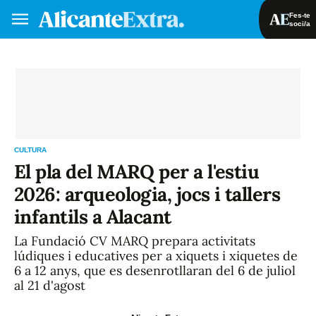
Fes-te
soci/a
Fes-te soci/a
Iniciar sessió
VA
ES
CULTURA
El pla del MARQ per a l'estiu
2026: arqueologia, jocs i tallers
infantils a Alacant
La Fundació CV MARQ prepara activitats
lúdiques i educatives per a xiquets i xiquetes de
6 a 12 anys, que es desenrotllaran del 6 de juliol
al 21 d'agost