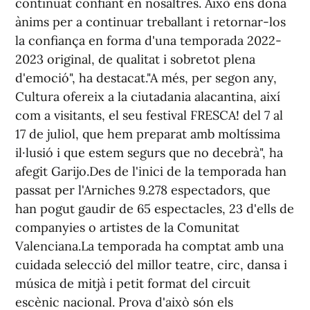
continuat confiant en nosaltres. Això ens dona
ànims per a continuar treballant i retornar-los
la confiança en forma d'una temporada 2022-
2023 original, de qualitat i sobretot plena
d'emoció", ha destacat."A més, per segon any,
Cultura ofereix a la ciutadania alacantina, així
com a visitants, el seu festival FRESCA! del 7 al
17 de juliol, que hem preparat amb moltíssima
il·lusió i que estem segurs que no decebrà", ha
afegit Garijo.Des de l'inici de la temporada han
passat per l'Arniches 9.278 espectadors, que
han pogut gaudir de 65 espectacles, 23 d'ells de
companyies o artistes de la Comunitat
Valenciana.La temporada ha comptat amb una
cuidada selecció del millor teatre, circ, dansa i
música de mitjà i petit format del circuit
escènic nacional. Prova d'això són els