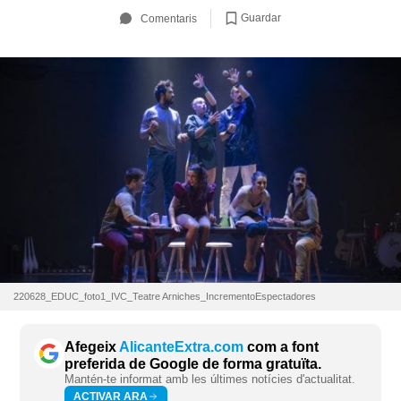
Guardar
Comentaris
220628_EDUC_foto1_IVC_Teatre Arniches_IncrementoEspectadores
Afegeix
AlicanteExtra.com
com a font
preferida de Google de forma gratuïta.
Mantén-te informat amb les últimes notícies d'actualitat.
ACTIVAR ARA