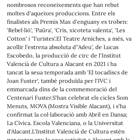
nombrosos reconeixements que han rebut
moltes d'aqueixes produccions. Entre els
finalistes als Premis Max d'enguany es troben:
'Rebel·lió', 'Paüra', 'Cris, xicoteta valenta', 'Les
Cotton' i 'Turistes'.El Teatre Arniches, a més, va
acollir l'estrena absoluta d''Adeu', de Lucas
Escobedo, la producció de circ de l'Institut
Valencià de Cultura a Alacant en 2021 i ha
tancat la seua temporada amb 'El tocadiscs de
Joan Fuster', també produïda per l'IVC i
emmarcada dins de la commemoració del
Centenari Fuster.S'han celebrat els cicles Som
Menuts, MOVA (Mostra Visible Alacant), i s'ha
confirmat la col·laboració amb Abril en Dansa;
La Cívica. Escola Valenciana, o la Universitat
d'Alacant.L'Institut Valencià de Cultura estén
per segon any la seua activitat a Alacant amb la