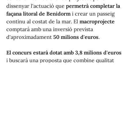
dissenyar l'actuació que
permetrà completar la
façana litoral de Benidorm
i crear un passeig
continu al costat de la mar. El
macroprojecte
comptarà amb una inversió prevista
d'aproximadament
50 milions d'euros
.
El concurs estarà dotat amb 3,8 milions d'euros
i buscarà una proposta que combine qualitat
arquitectònica, integració paisatgística i
sostenibilitat, a més de garantir la viabilitat
tècnica d'una de les principals actuacions
previstes en el front marítim de la ciutat.
El vicepresident tercer i conseller de Medi
Ambient, Infraestructures, Territori i
Recuperació,
Vicente Martínez Mus
, ha