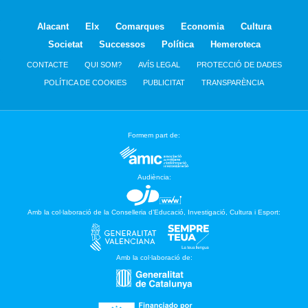
Alacant
Elx
Comarques
Economia
Cultura
Societat
Successos
Política
Hemeroteca
CONTACTE
QUI SOM?
AVÍS LEGAL
PROTECCIÓ DE DADES
POLÍTICA DE COOKIES
PUBLICITAT
TRANSPARÈNCIA
Formem part de:
Audiència:
Amb la col·laboració de la Conselleria d’Educació, Investigació, Cultura i Esport:
Amb la col·laboració de: