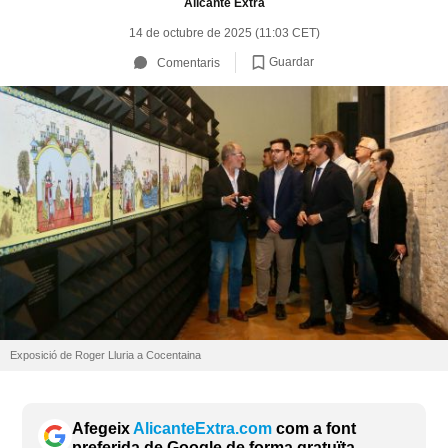
Alicante Extra
14 de octubre de 2025 (11:03 CET)
Guardar
Comentaris
Exposició de Roger Lluria a Cocentaina
Afegeix
AlicanteExtra.com
com a font
preferida de Google de forma gratuïta.