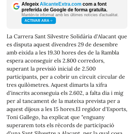
Afegeix
AlicanteExtra.com
com a font
preferida de Google de forma gratuïta.
Mantén-te informat amb les últimes notícies d'actualitat.
ACTIVAR ARA
La Carrera Sant Silvestre Solidària d'Alacant que
es disputa aquest divendres 29 de desembre
amb eixida a les 19.30 hores des de la Rambla
espera aconseguir els 2.800 corredors,
superant la previsió inicial de 2.500
participants, per a cobrir un circuit circular de
tres quilòmetres. Aquest dimarts la xifra
d'inscrits aconseguia els 2.602, a falta dia i mig
per al tancament de la mateixa prevista per a
aquest dijous a les 15 hores.El regidor d'Esports,
Toni Gallego, ha explicat que "enguany
superarem tots els rècords de participació
d'una Sant Silvestre a Alacant, per la qual cosa