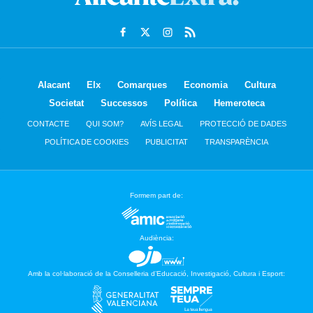
Alacant
Elx
Comarques
Economia
Cultura
Societat
Successos
Política
Hemeroteca
CONTACTE
QUI SOM?
AVÍS LEGAL
PROTECCIÓ DE DADES
POLÍTICA DE COOKIES
PUBLICITAT
TRANSPARÈNCIA
Formem part de:
Audiència:
Amb la col·laboració de la Conselleria d’Educació, Investigació, Cultura i Esport: