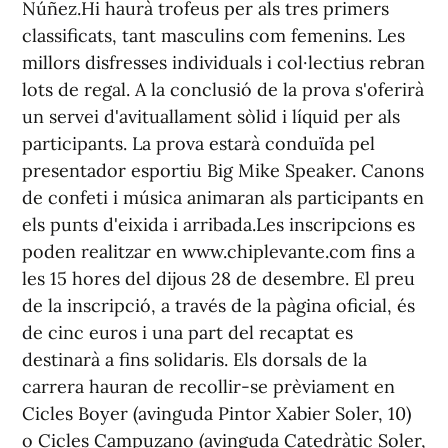
Núñez.Hi haurà trofeus per als tres primers
classificats, tant masculins com femenins. Les
millors disfresses individuals i col·lectius rebran
lots de regal. A la conclusió de la prova s'oferirà
un servei d'avituallament sòlid i líquid per als
participants. La prova estarà conduïda pel
presentador esportiu Big Mike Speaker. Canons
de confeti i música animaran als participants en
els punts d'eixida i arribada.Les inscripcions es
poden realitzar en www.chiplevante.com fins a
les 15 hores del dijous 28 de desembre. El preu
de la inscripció, a través de la pàgina oficial, és
de cinc euros i una part del recaptat es
destinarà a fins solidaris. Els dorsals de la
carrera hauran de recollir-se prèviament en
Cicles Boyer (avinguda Pintor Xabier Soler, 10)
o Cicles Campuzano (avinguda Catedràtic Soler,