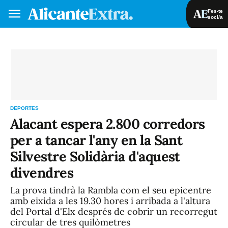
Fes-te
soci/a
Fes-te soci/a
Iniciar sessió
VA
ES
DEPORTES
Alacant espera 2.800 corredors
per a tancar l'any en la Sant
Silvestre Solidària d'aquest
divendres
La prova tindrà la Rambla com el seu epicentre
amb eixida a les 19.30 hores i arribada a l'altura
del Portal d'Elx després de cobrir un recorregut
circular de tres quilòmetres