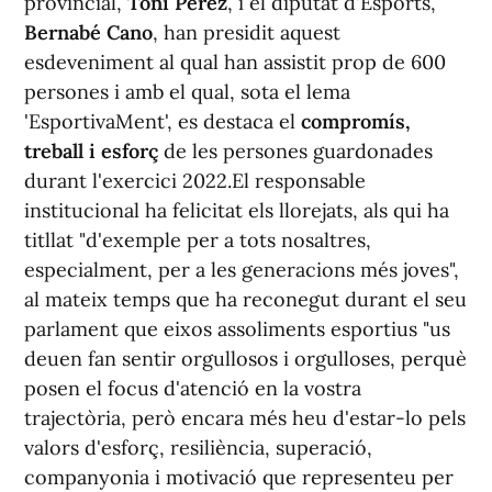
provincial,
Toni Pérez
, i el diputat d'Esports,
Bernabé Cano
, han presidit aquest
esdeveniment al qual han assistit prop de 600
persones i amb el qual, sota el lema
'EsportivaMent', es destaca el
compromís,
treball i esforç
de les persones guardonades
durant l'exercici 2022.El responsable
institucional ha felicitat els llorejats, als qui ha
titllat "d'exemple per a tots nosaltres,
especialment, per a les generacions més joves",
al mateix temps que ha reconegut durant el seu
parlament que eixos assoliments esportius "us
deuen fan sentir orgullosos i orgulloses, perquè
posen el focus d'atenció en la vostra
trajectòria, però encara més heu d'estar-lo pels
valors d'esforç, resiliència, superació,
companyonia i motivació que representeu per