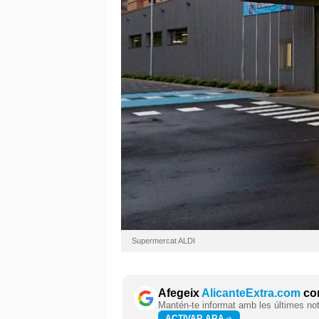
Supermercat ALDI
Afegeix
AlicanteExtra.com
com
Mantén-te informat amb les últimes notí
ACTIVAR ARA