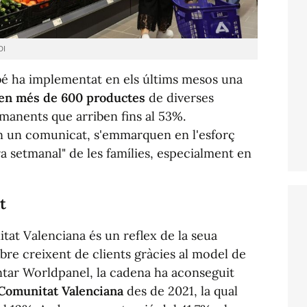
DI
bé ha implementat en els últims mesos una
 en més de 600 productes
de diverses
anents que arriben fins al 53%.
en un comunicat, s'emmarquen en l'esforç
pra setmanal" de les famílies, especialment en
t
tat Valenciana és un reflex de la seua
bre creixent de clients gràcies al model de
tar Worldpanel, la cadena ha aconseguit
a Comunitat Valenciana
des de 2021, la qual