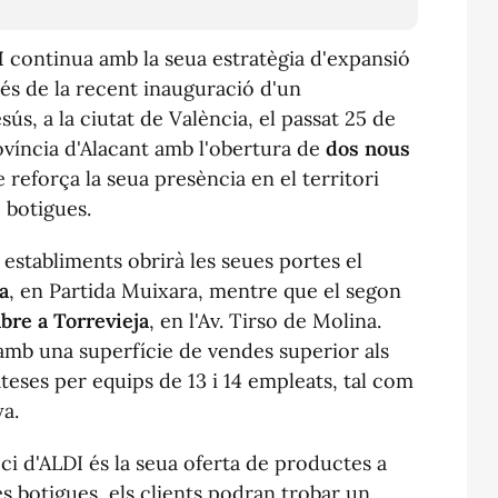
I
continua amb la seua estratègia d'expansió
rés de la recent inauguració d'un
ús, a la ciutat de València, el passat 25 de
rovíncia d'Alacant amb l'obertura de
dos nous
reforça la seua presència en el territori
 botigues.
establiments obrirà les seues portes el
a
, en Partida Muixara, mentre que el segon
bre a Torrevieja
, en l'Av. Tirso de Molina.
mb una superfície de vendes superior als
teses per equips de 13 i 14 empleats, tal com
a.
ci d'ALDI és la seua oferta de productes a
s botigues, els clients podran trobar un