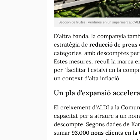
Sección de fruites i verdures en un supermercat d'AL
D'altra banda, la companyia tam
estratègia de
reducció de preus
categories, amb descomptes perm
Estes mesures, recull la marca 
per "facilitar l'estalvi en la com
un context d'alta inflació.
Un pla d'expansió accelera
El creixement d'ALDI a la Comuni
capacitat per a atraure a un nom
descompte. Segons dades de Kan
sumar
93.000 nous clients en l