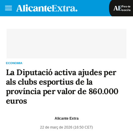
Fes-te
soci/a
Fes-te soci/a
Iniciar sessió
VA
ES
ECONOMIA
La Diputació activa ajudes per
als clubs esportius de la
província per valor de 860.000
euros
Alicante Extra
22 de març de 2026 (16:50 CET)