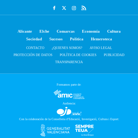
Alicante
Elche
Comarcas
Economía
Cultura
Sociedad
Sucesos
Política
Hemeroteca
CONTACTO
¿QUIENES SOMOS?
AVISO LEGAL
PROTECCIÓN DE DATOS
POLÍTICA DE COOKIES
PUBLICIDAD
TRANSPARENCIA
Formamos parte de:
Audiencia:
Con la colaboración de la Conselleria d’Educació, Investigació, Cultura i Esport: