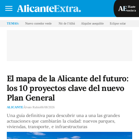
Hazte
socio/a
TEMAS:
Nuevo corredor verde ​​​​​​​​​​​​​​
Nit de l'Albà​​​​​​​
Alquiler asequible
Eclipse solar
Hazte socio/a
Iniciar sesión
VA
ES
El mapa de la Alicante del futuro:
los 10 proyectos clave del nuevo
Plan General
ALICANTE
Álvaro Rubio
06/08/2026
Una guía definitiva para descubrir una a una las grandes
actuaciones que cambiarán la ciudad: nuevos parques,
viviendas, transporte, e infraestructuras