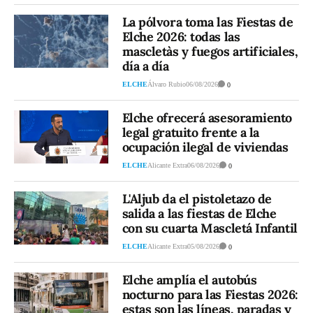
La pólvora toma las Fiestas de
Elche 2026: todas las
mascletàs y fuegos artificiales,
día a día
ELCHE
Álvaro Rubio
06/08/2026
0
Elche ofrecerá asesoramiento
legal gratuito frente a la
ocupación ilegal de viviendas
ELCHE
Alicante Extra
06/08/2026
0
L'Aljub da el pistoletazo de
salida a las fiestas de Elche
con su cuarta Mascletá Infantil
ELCHE
Alicante Extra
05/08/2026
0
Elche amplía el autobús
nocturno para las Fiestas 2026:
estas son las líneas, paradas y