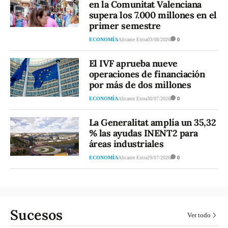
en la Comunitat Valenciana
supera los 7.000 millones en el
primer semestre
ECONOMÍA
Alicante Extra
03/08/2026
0
El IVF aprueba nueve
operaciones de financiación
por más de dos millones
ECONOMÍA
Alicante Extra
30/07/2026
0
La Generalitat amplía un 35,32
% las ayudas INENT2 para
áreas industriales
ECONOMÍA
Alicante Extra
29/07/2026
0
Sucesos
Ver todo