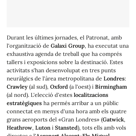
Durant les últimes jornades, el Patronat, amb
l'organització de
Galaxi Group
, ha executat una
exhaustiva agenda de treball que ha comprés
tallers i exposicions sobre la destinació. Estes
activitats s'han desenvolupat en tres punts
neuràlgics de l'àrea metropolitana de
Londres
:
Crawley
(al sud),
Oxford
(a l'oest) i
Birmingham
(al nord). L'elecció d'estes
localitzacions
estratègiques
ha permés arribar a un públic
connectat en menys d'una hora amb els quatre
grans aeroports del «Gran Londres» (
Gatwick
,
Heathrow
,
Luton
i
Stansted
), tots ells amb vols
directes a l'
Aeroport Alacant-Elx Miguel