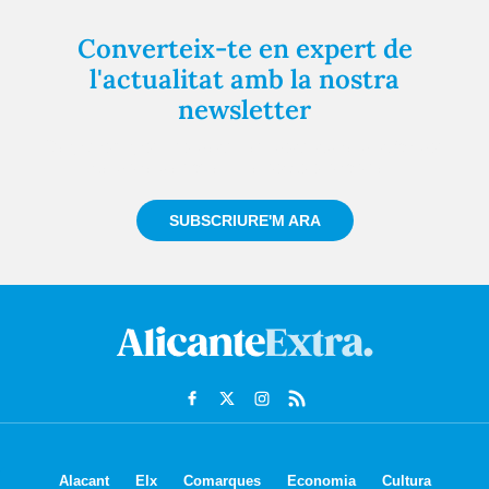
Converteix-te en expert de
l'actualitat amb la nostra
newsletter
Registra't gratuïtament i et mantindrem informat
sempre de tot el que passa a prop teu
SUBSCRIURE'M ARA
Alacant
Elx
Comarques
Economia
Cultura