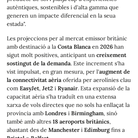
autèntiques, sostenibles i d'alta gamma que
generen un impacte diferencial en la seua
estada".
Les projeccions per al mercat emissor britànic
amb destinació a la
Costa Blanca
en
2026
han
sigut molt positives, anticipant un
creixement
sostingut de la demanda
. Este increment s'ha
vist impulsat, en gran mesura, per l'
augment de
la connectivitat aèria
oferida per aerolínies clau
com
EasyJet
,
Jet2
i
Ryanair
. Esta expansió de la
capacitat aèria s'ha traduït en una extensa
xarxa de vols directes que no sols ha enllaçat la
província amb
Londres
i
Birmingham
, sinó
també amb altres
18 aeroports britànics
,
abastant des de
Manchester
i
Edimburg
fins a