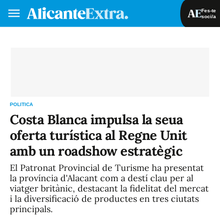
Fes-te
soci/a
Fes-te soci/a
Iniciar sessió
VA
ES
POLITICA
Costa Blanca impulsa la seua
oferta turística al Regne Unit
amb un roadshow estratègic
El Patronat Provincial de Turisme ha presentat
la província d'Alacant com a destí clau per al
viatger britànic, destacant la fidelitat del mercat
i la diversificació de productes en tres ciutats
principals.