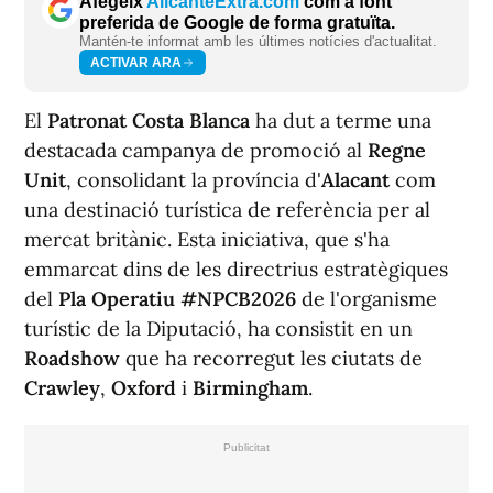
Afegeix
AlicanteExtra.com
com a font
preferida de Google de forma gratuïta.
Mantén-te informat amb les últimes notícies d'actualitat.
ACTIVAR ARA
El
Patronat Costa Blanca
ha dut a terme una
destacada campanya de promoció al
Regne
Unit
, consolidant la província d'
Alacant
com
una destinació turística de referència per al
mercat britànic. Esta iniciativa, que s'ha
emmarcat dins de les directrius estratègiques
del
Pla Operatiu #NPCB2026
de l'organisme
turístic de la Diputació, ha consistit en un
Roadshow
que ha recorregut les ciutats de
Crawley
,
Oxford
i
Birmingham
.