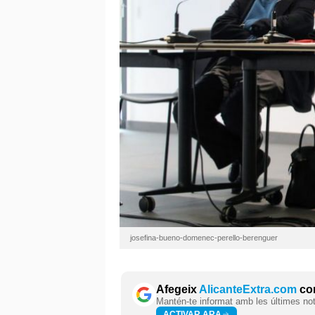
josefina-bueno-domenec-perello-berenguer
Afegeix
AlicanteExtra.com
com
Mantén-te informat amb les últimes notí
ACTIVAR ARA