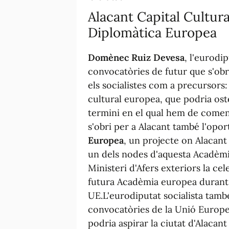
Alacant Capital Cultura
Diplomàtica Europea
Domènec Ruiz Devesa
, l'eurodi
convocatòries de futur que s'ob
els socialistes com a precursors: 
cultural europea, que podria oste
termini en el qual hem de comença
s'obri per a Alacant també l'oport
Europea
, un projecte on Alacant
un dels nodes d'aquesta Acadèmi
Ministeri d'Afers exteriors la c
futura Acadèmia europea durant 
UE.
L'eurodiputat socialista tam
convocatòries de la Unió Europea, 
podria aspirar la ciutat d'Alacan