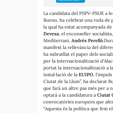
La candidata del PSPV-PSOE a les
Bueno, ha celebrat una roda de p
la qual ha estat acompanyada de l
Devesa
, el
exconseller
socialista
Mediterrani,
Andrés Perelló
.
Dura
manifest la rellevància del difere
ha subratllat el paper dels socia
per la internacionalització d'Ala
portat la internacionalització a l
instal·lació de la
EUIPO
, l'impul
Ciutat de la Llum”, ha declarat B
que farà un altre pas més per a n
optarà a la candidatura a
Ciutat 
convocatòries europees que aferme
“Aquesta és la política que fem el