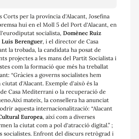
 Corts per la província d'Alacant, Josefina
remsa hui en el Moll 5 del Port d'Alacant, en
'eurodiputat socialista,
Domènec Ruiz
,
Luis Berenguer
, i el director de Casa
nt la trobada, la candidata ha posat de
nts projectes a les mans del Partit Socialista i
listes com la formació que més ha treballat
cant: “Gràcies a governs socialistes hem
a ciutat d'Alacant. Exemple d'això és la
s de Casa Mediterrani o la recuperació de
ueno.
Així mateix, la consellera ha anunciat
odrir aquesta internacionalització: “Alacant
Cultural Europea
, així com a diverses
n la ciutat com a pol d'atracció digital.” ;
s socialistes. Enfront del discurs retrògrad i