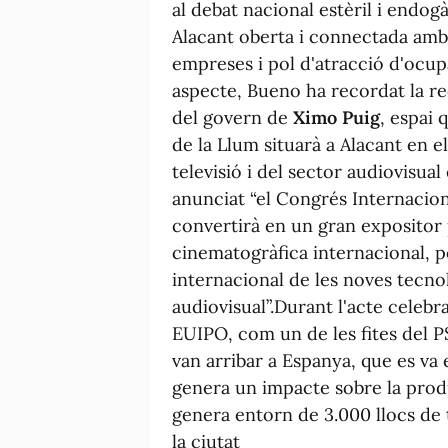
al debat nacional estèril i endog
Alacant oberta i connectada amb 
empreses i pol d'atracció d'ocup
aspecte, Bueno ha recordat la re
del govern de
Ximo Puig
, espai 
de la Llum situarà a Alacant en e
televisió i del sector audiovisual
anunciat “el Congrés Internaciona
convertirà en un gran expositor 
cinematogràfica internacional, 
internacional de les noves tecnol
audiovisual”.
Durant l'acte celebra
EUIPO
, com un de les fites del
van arribar a Espanya, que es va e
genera un impacte sobre la produ
genera entorn de 3.000 llocs de t
la ciutat