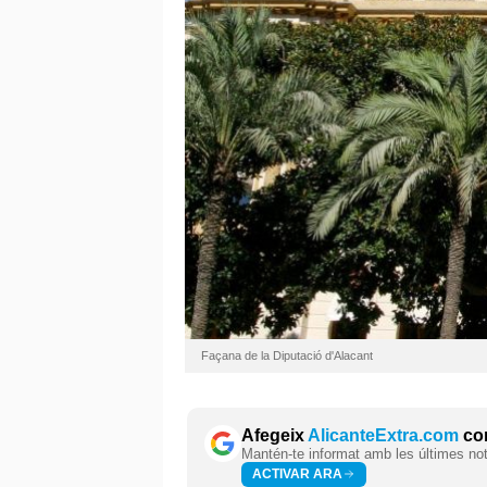
Façana de la Diputació d'Alacant
Afegeix
AlicanteExtra.com
com
Mantén-te informat amb les últimes notí
ACTIVAR ARA