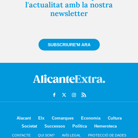
l'actualitat amb la nostra
newsletter
Registra't gratuïtament i et mantindrem informat
sempre de tot el que passa a prop teu
SUBSCRIURE'M ARA
Alacant
Elx
Comarques
Economia
Cultura
Societat
Successos
Política
Hemeroteca
CONTACTE
QUI SOM?
AVÍS LEGAL
PROTECCIÓ DE DADES