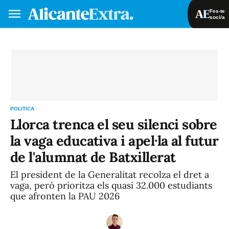
Fes-te
soci/a
Fes-te soci/a
Iniciar sessió
VA
ES
POLITICA
Llorca trenca el seu silenci sobre
la vaga educativa i apel·la al futur
de l'alumnat de Batxillerat
El president de la Generalitat recolza el dret a
vaga, però prioritza els quasi 32.000 estudiants
que afronten la PAU 2026