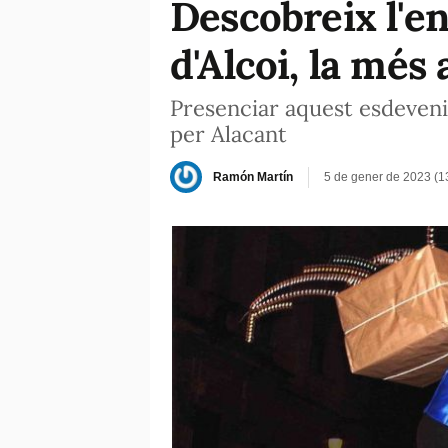
Descobreix l'e
d'Alcoi, la més
Presenciar aquest esdeveni
per Alacant
Ramón Martín
5 de gener de 2023 (1