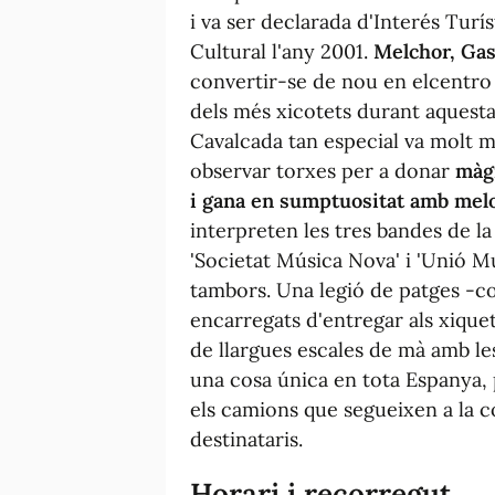
i va ser declarada d'Interés Turí
Cultural l'any 2001.
Melchor, Gas
convertir-se de nou en elcentro 
dels més xicotets durant aquesta 
Cavalcada tan especial va molt m
observar torxes per a donar
màgi
i gana en sumptuositat amb mel
interpreten les tres bandes de la 
'Societat Música Nova' i 'Unió Mu
tambors. Una legió de patges -co
encarregats d'entregar als xiquets
de llargues escales de mà amb les
una cosa única en tota Espanya,
els camions que segueixen a la co
destinataris.
Horari i recorregut