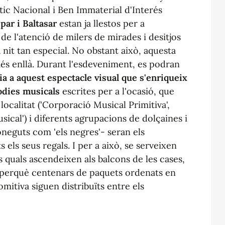
stic Nacional i Ben Immaterial d'Interés
par i Baltasar
estan ja llestos per a
de l'atenció de milers de mirades i desitjos
nit tan especial. No obstant això, aquesta
és enllà. Durant l'esdeveniment, es podran
a a aquest espectacle visual que s'enriqueix
odies musicals
escrites per a l'ocasió, que
localitat ('Corporació Musical Primitiva',
sical') i diferents agrupacions de dolçaines i
neguts com 'els negres'- seran els
 els seus regals. I per a això, se serveixen
 quals ascendeixen als balcons de les cases,
 perquè centenars de paquets ordenats en
mitiva siguen distribuïts entre els