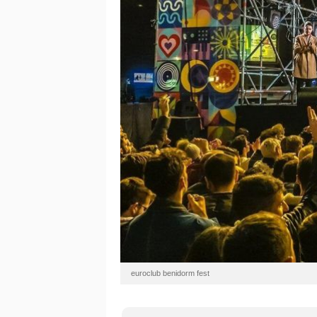
euroclub benidorm fest