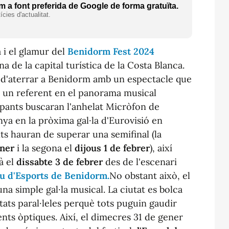
 a font preferida de Google de forma gratuïta.
cies d'actualitat.
i el glamur del
Benidorm Fest 2024
 de la capital turística de la Costa Blanca.
 d'aterrar a Benidorm amb un espectacle que
ot un referent en el panorama musical
cipants buscaran l'anhelat Micròfon de
ya en la pròxima gal·la d'Eurovisió en
ts hauran de superar una semifinal (la
ener
i la segona el
dijous 1 de febrer
), així
à el
dissabte 3 de febrer
des de l'escenari
au d'Esports de Benidorm.
No obstant això, el
a simple gal·la musical. La ciutat es bolca
tats paral·leles perquè tots puguin gaudir
nts òptiques. Així, el dimecres 31 de gener