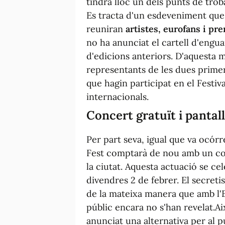
tindrà lloc un dels punts de tro
Es tracta d'un esdeveniment que s
reuniran
artistes, eurofans i pr
no ha anunciat el cartell d'engua
d'edicions anteriors. D'aquesta 
representants de les dues primer
que hagin participat en el Festiv
internacionals.
Concert gratuït i pantal
Per part seva, igual que va ocór
Fest comptarà de nou amb un conc
la ciutat. Aquesta actuació se cele
divendres 2 de febrer. El secret
de la mateixa manera que amb l'Eu
públic encara no s'han revelat.A
anunciat una alternativa per al 