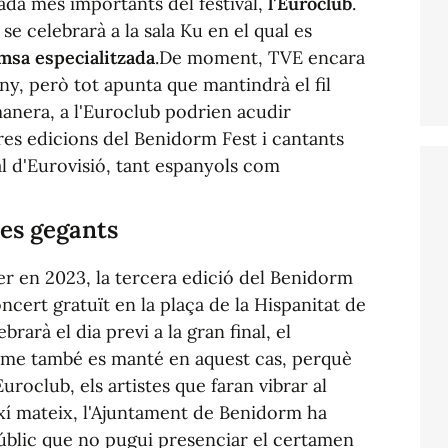
bada més importants del festival,
l'Euroclub
.
e celebrarà a la sala Ku en el qual es
emsa especialitzada
.De moment, TVE encara
ny, però tot apunta que mantindrà el fil
manera, a l'Euroclub podrien acudir
es edicions del Benidorm Fest i cantants
al d'Eurovisió, tant espanyols com
les gegants
rer en 2023, la tercera edició del Benidorm
ert gratuït en la plaça de la Hispanitat de
brarà el dia previ a la gran final, el
isme també es manté en aquest cas, perquè
roclub, els artistes que faran vibrar al
ixí mateix, l'Ajuntament de Benidorm ha
públic que no pugui presenciar el certamen