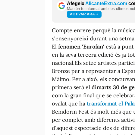
Afegeix
AlicanteExtra.com
com
Mantén-te informat amb les últimes notí
ACTIVAR ARA
Compte enrere perquè la música 
s'ensenyoreixi durant una setmana
El
fenomen 'Eurofan'
està a punt
en la seva tercera edició és ja t
nacional.Els setze artistes parti
Bronze per a representar a Espan
Mälmo. Per a això, els concursan
primera serà el
dimarts 30 de g
com la gran final que se celebrar
ovalat que ha
transformat el Pal
Benidorm Fest és molt més que un
per complet amb diferents activi
d'aquest espectacle des de difere