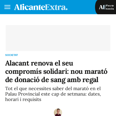
Fes-te
soci/a
Fes-te soci/a
Iniciar sessió
VA
ES
SOCIETAT
Alacant renova el seu
compromís solidari: nou marató
de donació de sang amb regal
Tot el que necessites saber del marató en el
Palau Provincial este cap de setmana: dates,
horari i requisits