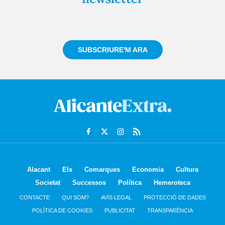
Registra't gratuïtament i et mantindrem informat
sempre de tot el que passa a prop teu
SUBSCRIURE'M ARA
Alacant
Elx
Comarques
Economia
Cultura
Societat
Successos
Política
Hemeroteca
CONTACTE
QUI SOM?
AVÍS LEGAL
PROTECCIÓ DE DADES
POLÍTICA DE COOKIES
PUBLICITAT
TRANSPARÈNCIA