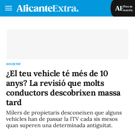
Fes-te
soci/a
Fes-te soci/a
Iniciar sessió
VA
ES
SOCIETAT
¿El teu vehicle té més de 10
anys? La revisió que molts
conductors descobrixen massa
tard
Milers de propietaris desconeixen que alguns
vehicles han de passar la ITV cada sis mesos
quan superen una determinada antiguitat.