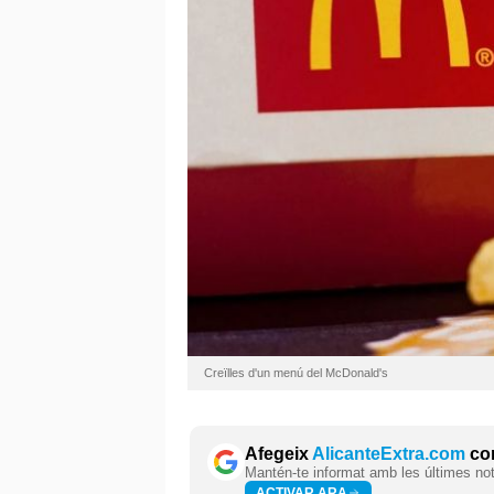
Creïlles d'un menú del McDonald's
Afegeix
AlicanteExtra.com
com
Mantén-te informat amb les últimes notí
ACTIVAR ARA