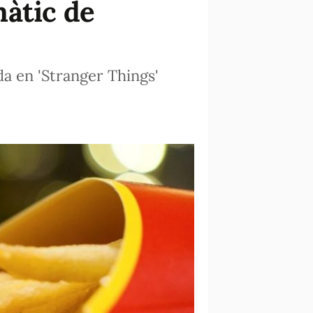
màtic de
a en 'Stranger Things'