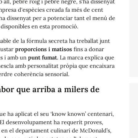
all, pebre roig i pebre negre, s'ha dissenyat
empresa d'espècies creada fa més de cent
'ha dissenyat per a potenciar tant el menú de
s disponibles en esta promoció.
ble de la fórmula secreta ha treballat junt
justar
proporcions i matisos
fins a donar
ns i amb un
punt fumat
. La marca explica que
mescla amb personalitat pròpia que encaixara
rdre coherència sensorial.
abor que arriba a milers de
ue ha aplicat el seu ‘know known’ centenari,
 El desenvolupament ha requerit proves,
a en el departament culinari de McDonald’s,