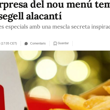
orpresa del nou menú te
egell alacantí
es especials amb una mescla secreta inspirad
Guardar
 (17:05 CET)
Comentaris