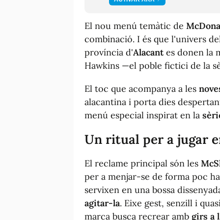
El nou menú temàtic de
McDona
combinació. I és que l'univers 
província d'
Alacant
es donen la 
Hawkins —el poble fictici de la s
El toc que acompanya a les
noves
alacantina i porta dies despertant
menú especial inspirat en la
sèri
Un ritual per a jugar 
El reclame principal són les
McSh
per a menjar-se de forma poc habit
servixen en una bossa dissenyada
agitar-la
. Eixe gest, senzill i qua
marca busca recrear amb
girs a 