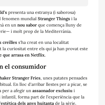
ld’s
presenta una estranya (i saborosa)
del fenomen mundial
Stranger Things
i la
mà en un
nou sabor
que comença lluny de
èrie— i molt prop de la Mediterrània.
 creïlles
s'ha creat en una localitat
 la curiositat entre els qui ja han provat este
e que arrasa en Netflix.
en el consumidor
aker Stranger Fries
, unes patates pensades
ual. En lloc d'arribar llestes per a picar, se
 per a afegir un
assaonador
exclusiu
i
si infantil, forma part de l'experiència que la
l'estètica dels anys huitanta
de la sèrie.