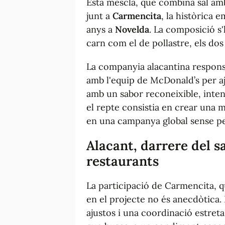
Esta mescla, que combina sal amb 
junt a
Carmencita
, la històrica 
anys a
Novelda
. La composició s
carn com el de pollastre, els do
La companyia alacantina responsa
amb l'equip de McDonald’s per a
amb un sabor reconeixible, inte
el repte consistia en crear una 
en una campanya global sense pe
Alacant, darrere del s
restaurants
La participació de Carmencita, q
en el projecte no és anecdòtica.
ajustos i una coordinació estret