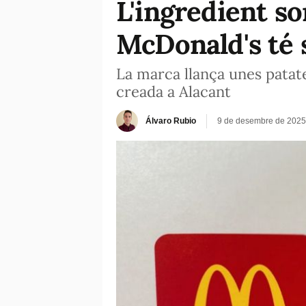
L'ingredient s
McDonald's té s
La marca llança unes patat
creada a Alacant
Álvaro Rubio
9 de desembre de 2025