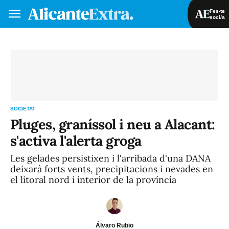
Fes-te
soci/a
Fes-te soci/a
Iniciar sessió
VA
ES
SOCIETAT
Pluges, graníssol i neu a Alacant:
s'activa l'alerta groga
Les gelades persistixen i l'arribada d'una DANA
deixarà forts vents, precipitacions i nevades en
el litoral nord i interior de la província
Álvaro Rubio