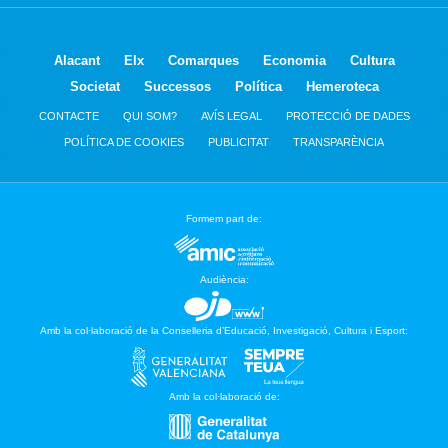
Alacant
Elx
Comarques
Economia
Cultura
Societat
Successos
Política
Hemeroteca
CONTACTE
QUI SOM?
AVÍS LEGAL
PROTECCIÓ DE DADES
POLÍTICA DE COOKIES
PUBLICITAT
TRANSPARÈNCIA
Formem part de:
Audiència:
Amb la col·laboració de la Conselleria d’Educació, Investigació, Cultura i Esport:
Amb la col·laboració de: