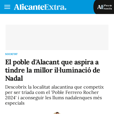
Fes-te
soci/a
Fes-te soci/a
Iniciar sessió
VA
ES
SOCIETAT
El poble d'Alacant que aspira a
tindre la millor il·luminació de
Nadal
Descobrix la localitat alacantina que competix
per ser triada com el 'Poble Ferrero Rocher
2024' i aconseguir les llums nadalenques més
especials