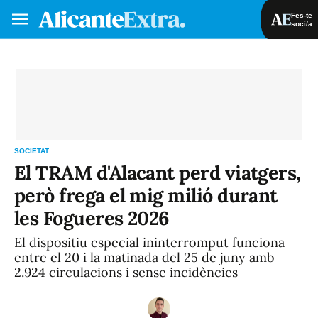
Fes-te
soci/a
Fes-te soci/a
Iniciar sessió
VA
ES
SOCIETAT
El TRAM d'Alacant perd viatgers,
però frega el mig milió durant
les Fogueres 2026
El dispositiu especial ininterromput funciona
entre el 20 i la matinada del 25 de juny amb
2.924 circulacions i sense incidències