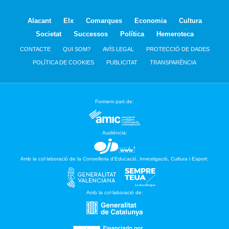
Alacant
Elx
Comarques
Economia
Cultura
Societat
Successos
Política
Hemeroteca
CONTACTE
QUI SOM?
AVÍS LEGAL
PROTECCIÓ DE DADES
POLÍTICA DE COOKIES
PUBLICITAT
TRANSPARÈNCIA
Formem part de:
Audiència:
Amb la col·laboració de la Conselleria d’Educació, Investigació, Cultura i Esport:
Amb la col·laboració de: